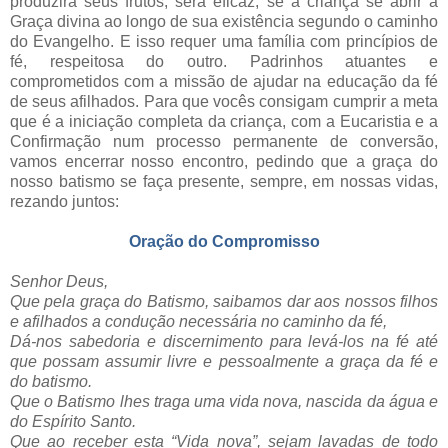
produzirá seus frutos, será eficaz, se a criança se abrir à
Graça divina ao longo de sua existência segundo o caminho
do Evangelho. E isso requer uma família com princípios de
fé, respeitosa do outro. Padrinhos atuantes e
comprometidos com a missão de ajudar na educação da fé
de seus afilhados. Para que vocês consigam cumprir a meta
que é a iniciação completa da criança, com a Eucaristia e a
Confirmação num processo permanente de conversão,
vamos encerrar nosso encontro, pedindo que a graça do
nosso batismo se faça presente, sempre, em nossas vidas,
rezando juntos:
Oração do Compromisso
Senhor Deus,
Que pela graça do Batismo, saibamos dar aos nossos filhos
e afilhados a condução necessária no caminho da fé,
Dá-nos sabedoria e discernimento para levá-los na fé até
que possam assumir livre e pessoalmente a graça da fé e
do batismo.
Que o Batismo lhes traga uma vida nova, nascida da água e
do Espírito Santo.
Que ao receber esta “Vida nova”, sejam lavadas de todo