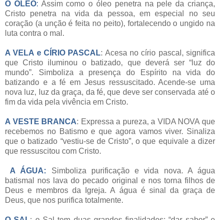
O ÓLEO
:
Assim como o óleo penetra na pele da criança,
Cristo penetra na vida da pessoa, em especial no seu
coração (a unção é feita no peito), fortalecendo o ungido na
luta contra o mal.
A VELA e CÍRIO PASCAL
: Acesa no círio pascal, significa
que Cristo iluminou o batizado, que deverá ser “luz do
mundo”. Simboliza a presença do Espírito na vida do
batizando e a fé em Jesus ressuscitado. Acende-se uma
nova luz, luz da graça, da fé, que deve ser conservada até o
fim da vida pela vivência em Cristo.
A VESTE BRANCA
: Expressa a pureza, a VIDA NOVA que
recebemos no Batismo e que agora vamos viver. Sinaliza
que o batizado “vestiu-se de Cristo”, o que equivale a dizer
que ressuscitou com Cristo.
A ÁGUA:
Simboliza purificação e vida nova. A água
batismal nos lava do pecado original e nos torna filhos de
Deus e membros da Igreja. A água é sinal da graça de
Deus, que nos purifica totalmente.
O SAL
: o Sal tem duas grandes finalidades: “dar sabor” e