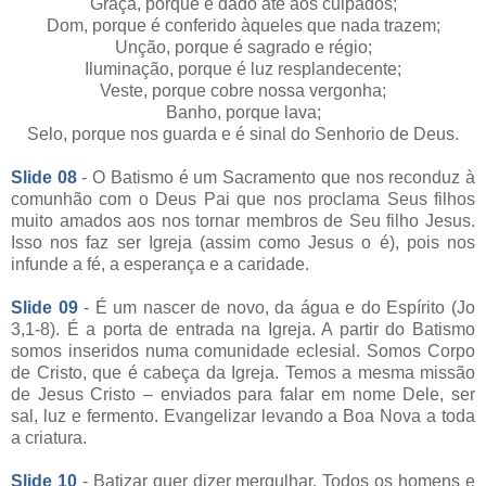
Graça, porque é dado até aos culpados;
Dom, porque é conferido àqueles que nada trazem;
Unção, porque é sagrado e régio;
Iluminação, porque é luz resplandecente;
Veste, porque cobre nossa vergonha;
Banho, porque lava;
Selo, porque nos guarda e é sinal do Senhorio de Deus.
Slide 08
- O Batismo é um Sacramento que nos reconduz à
comunhão com o Deus Pai que nos proclama Seus filhos
muito amados aos nos tornar membros de Seu filho Jesus.
Isso nos faz ser Igreja (assim como Jesus o é), pois nos
infunde a fé, a esperança e a caridade.
Slide 09
- É um nascer de novo, da água e do Espírito (Jo
3,1-8). É a porta de entrada na Igreja. A partir do Batismo
somos inseridos numa comunidade eclesial. Somos Corpo
de Cristo, que é cabeça da Igreja. Temos a mesma missão
de Jesus Cristo – enviados para falar em nome Dele, ser
sal, luz e fermento. Evangelizar levando a Boa Nova a toda
a criatura.
Slide 10
- Batizar quer dizer mergulhar. Todos os homens e