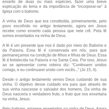
enxerto de duas ou mais espécies, fazer uma breve
explicação do tema e da importância de “incorporar-se" à
Igreja com o batismo.
A vinha de Deus que era constituída, primeiramente, pelo
povo escolhido no antigo testamento, agora em Jesus
recebe como enxerto cada pessoa que nele crê. Pela fé
somos enxertados na vinha de Deus.
A fé é um presente que nos é dado por meio do Batismo e
da Palavra. Essa fé é conservada em nós, para que
permaneçamos na condição de filhos e filhas de Deus. Essa
fé é fortalecida na Palavra e na Santa Ceia. Por isso, Jesus
ao se apresentar como videira diz: “Continuem unidos
comigo, e eu continuarei unido com vocês...” (Jo 15, 4).
Desde o antigo testamento vemos Deus cuidando de sua
vinha. O objetivo desse cuidado era para que através de
sua vinha nascesse o salvador dos homens. Da vinha de
Deus nasceria o verdadeiro fruto, o fruto que nos enxertaria
na vinha, Jesus.
Pelo batismo, estamos enxertados na vinha de Deus. Agora