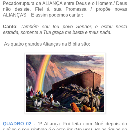
Pecado/ruptura da ALIANÇA entre Deus e o Homem./ Deus
não desiste, Fiel à sua Promessa / propõe novas
ALIANÇAS. E assim podemos cantar:
Canto
:
Também sou teu povo Senhor, e estou nesta
estrada, somente a Tua graça me basta e mais nada.
As quatro grandes Alianças na Bíblia são:
QUADRO 02
- 1ª Aliança: Foi feita com Noé depois do
dilúvio e seu símbolo é o Arco-íris (Gn 6ss). Pelas águas do