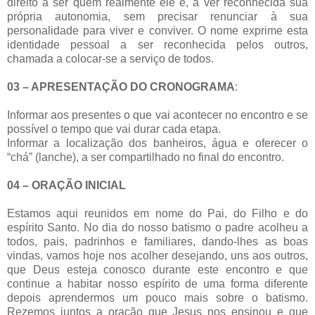
direito a ser quem realmente ele é, a ver reconhecida sua
própria autonomia, sem precisar renunciar à sua
personalidade para viver e conviver. O nome exprime esta
identidade pessoal a ser reconhecida pelos outros,
chamada a colocar-se a serviço de todos.
03 – APRESENTAÇÃO DO CRONOGRAMA
:
Informar aos presentes o que vai acontecer no encontro e se
possível o tempo que vai durar cada etapa.
Informar a localização dos banheiros, água e oferecer o
“chá” (lanche), a ser compartilhado no final do encontro.
04 – ORAÇÃO INICIAL
Estamos aqui reunidos em nome do Pai, do Filho e do
espírito Santo. No dia do nosso batismo o padre acolheu a
todos, pais, padrinhos e familiares, dando-lhes as boas
vindas, vamos hoje nos acolher desejando, uns aos outros,
que Deus esteja conosco durante este encontro e que
continue a habitar nosso espírito de uma forma diferente
depois aprendermos um pouco mais sobre o batismo.
Rezemos juntos a oração que Jesus nos ensinou e que