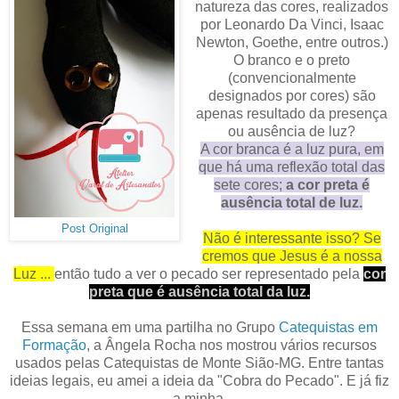
natureza das cores, realizados
por Leonardo Da Vinci, Isaac
Newton, Goethe, entre outros.)
O branco e o preto
(convencionalmente
designados por cores) são
apenas resultado da presença
ou ausência de luz?
A cor branca é a luz pura, em
que há uma reflexão total das
sete cores;
a cor preta é
ausência total de luz.
Post Original
Não é interessante isso? Se
cremos que Jesus é a nossa
Luz ...
então tudo a ver o pecado ser representado pela
cor
preta que é ausência total da luz.
Essa semana em uma partilha no Grupo
Catequistas em
Formação
, a Ângela Rocha nos mostrou vários recursos
usados pelas Catequistas de Monte Sião-MG. Entre tantas
ideias legais, eu amei a ideia da "Cobra do Pecado". E já fiz
a minha.