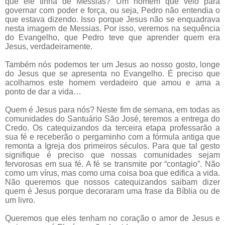
que ele tinha de Messias? Um homem que veio para
governar com poder e força, ou seja, Pedro não entendia o
que estava dizendo. Isso porque Jesus não se enquadrava
nesta imagem de Messias. Por isso, veremos na sequência
do Evangelho, que Pedro teve que aprender quem era
Jesus, verdadeiramente.
Também nós podemos ter um Jesus ao nosso gosto, longe
do Jesus que se apresenta no Evangelho. É preciso que
acolhamos este homem verdadeiro que amou e ama a
ponto de dar a vida…
Quem é Jesus para nós? Neste fim de semana, em todas as
comunidades do Santuário São José, teremos a entrega do
Credo. Os catequizandos da terceira etapa professarão a
sua fé e receberão o pergaminho com a fórmula antiga que
remonta a Igreja dos primeiros séculos. Para que tal gesto
signifique é preciso que nossas comunidades sejam
fervorosas em sua fé. A fé se transmite por “contagio”. Não
como um vírus, mas como uma coisa boa que edifica a vida.
Não queremos que nossos catequizandos saibam dizer
quem é Jesus porque decoraram uma frase da Bíblia ou de
um livro.
Queremos que eles tenham no coração o amor de Jesus e