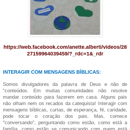
https://web.facebook.com/anette.alberti/videos/28
27159964039459/?_rdc=1&_rdr
INTERAGIR COM MENSAGENS BÍBLICAS:
Somos divulgadores da palavra de Deus e não de
“conteúdos. Em muitas comunidades não resolve
mandar conteúdo para fazerem em casa. Alguns pais
não olham nem os recados da catequista! Interagir com
mensagens bíblicas, curtas, de esperança, fé, caridade,
pode tocar o coração dos pais. Mas, comece
"conversando", perguntando como estão, como está a
família, como estão se comunicando com quem está