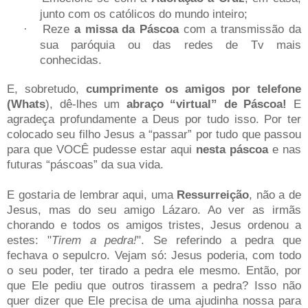
junto com os católicos do mundo inteiro;
Reze
a missa da Páscoa
com a transmissão da
·
sua paróquia ou das redes de Tv mais
conhecidas.
E, sobretudo,
cumprimente os amigos por telefone
(Whats
), dê-lhes um
abraço “virtual” de Páscoa!
E
agradeça profundamente a Deus por tudo isso. Por ter
colocado seu filho Jesus a “passar” por tudo que passou
para que VOCÊ pudesse estar aqui
nesta páscoa
e nas
futuras “páscoas” da sua vida.
E gostaria de lembrar aqui, uma
Ressurreição
, não a de
Jesus, mas do seu amigo Lázaro. Ao ver as irmãs
chorando e todos os amigos tristes, Jesus ordenou a
estes: "
Tirem a pedra!
". Se referindo a pedra que
fechava o sepulcro. Vejam só: Jesus poderia, com todo
o seu poder, ter tirado a pedra ele mesmo. Então, por
que Ele pediu que outros tirassem a pedra? Isso não
quer dizer que Ele precisa de uma ajudinha nossa para