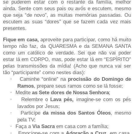
se puderem estar com o restante da família, melhor
ainda. Sente com seus pais ou avós e escutem, mesmo
que seja “de novo”, as muitas memórias passadas. Ou
escutem as suas “dores” que se fazem cada vez mais
presentes.
Fique em casa,
aproveite para participar, como há muito
tempo não faz, da QUARESMA e da SEMANA SANTA
como um católico de verdade. Sei que não vai poder
estar lá em CORPO, mas, pode estar lá em “ESPÍRITO”
pelas transmissões da mídia! (Acho que nunca vai ser
tão “participante” como nestes dias):
Caminhe “online” na
procissão do Domingo de
·
Ramos
, prepare seus ramos como se lá fosse;
Medite
as Sete dores de Nossa Senhora
;
·
Relembre o
Lava pés,
imagine-se com os pés
·
lavados por Jesus;
Participe
da missa dos Santos Óleos
, mesmo
·
pela TV;
Faça a
Via Sacra
em casa com a família;
·
Emocione-se com a
Adoração a Cruz
, em casa,
·