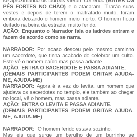
se aproximando os ladrões vieram correndo
(BATER OS
PÉS FORTES NO CHÃO)
e o atacaram. Tirarão suas
vestes e depois de terem o maltratado muito, foram
embora deixando o homem meio morto. O homem ficou
deitado na beira da estrada, muito ferido.
AÇÃO: Enquanto o Narrador fala os ladrões entram e
fazem de acordo como se narra.
NARRADOR:
Por acaso desceu pelo mesmo caminho
um sacerdote, que tinha acabado de celebrar um culto.
Este vê o homem caído mas passa adiante.
AÇÃO: ENTRA O SACERDOTE E PASSA ADIANTE.
(DEMAIS
PARTICIPANTES PODEM GRITAR AJUDA-
ME, AJUDA-ME)
NARRADOR:
Agora é a vez do levita, um homem que
ajudava os sacerdotes no templo, ele também ao chegar
no local, vê o homem, mas passa adiante.
AÇÃO: ENTRA O LEVITA E PASSA ADIANTE.
(DEMAIS PARTICIPANTES PODEM GRITAR AJUDA-
ME, AJUDA-ME)
NARRADOR:
O homem ferido estava sozinho.
Mas eis que surge um barulho de um burrinho se