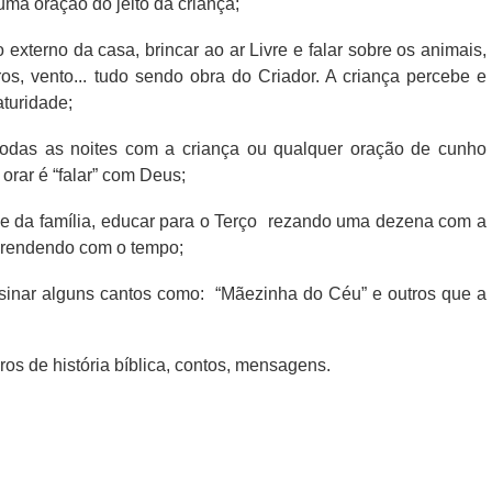
uma oração do jeito da criança;
externo da casa, brincar ao ar Livre e falar sobre os animais,
ros, vento... tudo sendo obra do Criador. A criança percebe e
turidade;
odas as noites com a criança ou qualquer oração de cunho
orar é “falar” com Deus;
e da família, educar para o Terço
rezando uma dezena com a
aprendendo com o tempo;
sinar alguns cantos como:
“Mãezinha do Céu” e outros que a
os de história bíblica, contos, mensagens.