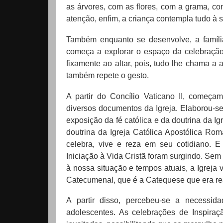
as árvores, com as flores, com a grama, c
atenção, enfim, a criança contempla tudo à s
Também enquanto se desenvolve, a famíli
começa a explorar o espaço da celebração
fixamente ao altar, pois, tudo lhe chama a 
também repete o gesto.
A partir do Concílio Vaticano II, começa
diversos documentos da Igreja. Elaborou-s
exposição da fé católica e da doutrina da I
doutrina da Igreja Católica Apostólica Ro
celebra, vive e reza em seu cotidiano. 
Iniciação à Vida Cristã foram surgindo. Sem 
à nossa situação e tempos atuais, a Igreja
Catecumenal, que é a Catequese que era reali
A partir disso, percebeu-se a necessid
adolescentes. As celebrações de Inspira