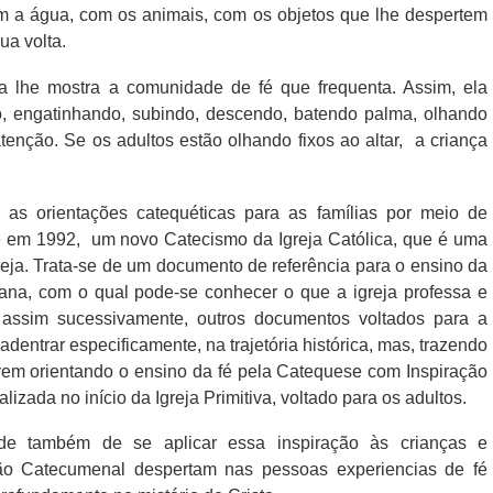
om a água, com os animais, com os objetos que lhe despertem
ua volta.
a lhe mostra a comunidade de fé que frequenta. Assim, ela
, engatinhando, subindo, descendo, batendo palma, olhando
atenção. Se os adultos estão olhando fixos ao altar,
a criança
m as orientações catequéticas para as famílias por meio de
e em 1992,
um novo Catecismo da Igreja Católica, que é uma
greja. Trata-se de um documento de referência para o ensino da
mana, com o qual pode-se conhecer o que a igreja professa e
E assim sucessivamente, outros documentos voltados para a
adentrar especificamente, na trajetória histórica, mas, trazendo
 vem orientando o ensino da fé pela Catequese com Inspiração
zada no início da Igreja Primitiva, voltado para os adultos.
ade também de se aplicar essa inspiração às crianças e
ção Catecumenal despertam nas pessoas experiencias de fé