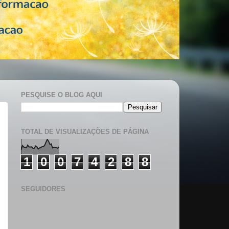
PESQUISE O BLOG AQUI
TOTAL DE VISUALIZAÇÕES DE PÁGINA
1
0
0
7
4
2
8
8
SEGUIDORES