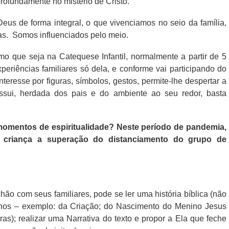
profundamente no mistério de Cristo.
eus de forma integral, o que vivenciamos no seio da família,
as.
Somos influenciados pelo meio.
o que seja na Catequese Infantil, normalmente a partir de 5
periências familiares só dela, e conforme vai participando do
teresse por figuras, símbolos, gestos, permite-lhe despertar a
possui, herdada dos pais e do ambiente ao seu redor, basta
omentos de espiritualidade? Neste período de pandemia,
à criança a superação do distanciamento do grupo de
ão com seus familiares, pode se ler uma história bíblica (não
rechos – exemplo: da Criação; do Nascimento do Menino Jesus
ras); realizar uma Narrativa do texto e propor a Ela que feche