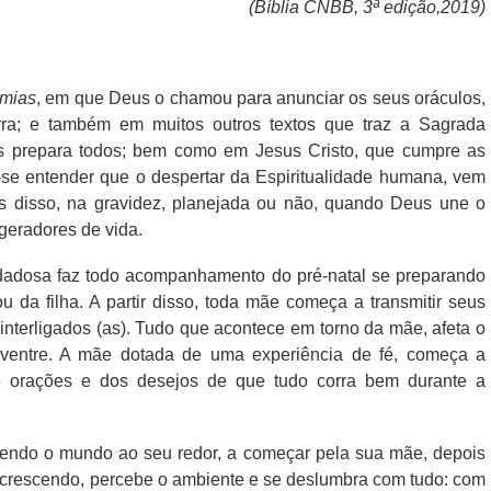
(Bíblia CNBB, 3ª edição,2019)
emias
, em que Deus o chamou para anunciar os seus oráculos,
a; e também em muitos outros textos que traz a Sagrada
us prepara todos; bem como em Jesus Cristo, que cumpre as
se entender que o despertar da Espiritualidade humana, vem
s disso, na gravidez, planejada ou não, quando Deus une o
geradores de vida.
dadosa faz todo acompanhamento do pré-natal se preparando
u da filha. A partir disso, toda mãe começa a transmitir seus
 interligados (as). Tudo que acontece em torno da mãe, afeta o
o ventre. A mãe dotada de uma experiência de fé, começa a
 de orações e dos desejos de que tudo corra bem durante a
bendo o mundo ao seu redor, a começar pela sua mãe, depois
i crescendo, percebe o ambiente e se deslumbra com tudo: com