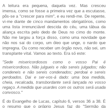
A leitura era pequena, daquela vez. Mas cresceu
imensa, como se fosse a primeira vez que a escutasse,
pôs-se a "crescer para mim", e eu rendi-me. De repente,
vi-me diante de cinco mandamentos obrigatórios, como
uma lista irrenunciável descida do céu, uma tábua da
aliança escrita pelo dedo de Deus no cimo do monte.
Não me largou a força disso, como uma novidade que
não nos sai do corpo, um óleo que unge, o nardo que
impregna. Ou como receber um órgão novo, não sei, um
transplante vital. Vamos ao texto. Era só este:
"Sede misericordiosos como o vosso Pai é
misericordioso. Não julgueis e não sereis julgados; não
condeneis e não sereis condenados; perdoai e sereis
perdoados. Dai e ser-vos-á dado: uma boa medida,
cheia, recalcada, transbordante será lançada no vosso
regaço. A medida que usardes com os outros será usada
convosco."
É do Evangelho de Lucas, capítulo 6, versos 36 a 38. É
o resumo que o próprio Jesus faz do "Sermão da