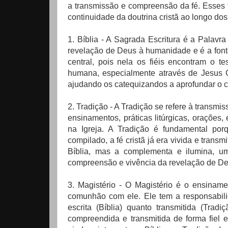
a transmissão e compreensão da fé. Esses t
continuidade da doutrina cristã ao longo do
1. Bíblia - A Sagrada Escritura é a Palavra
revelação de Deus à humanidade e é a fonte 
central, pois nela os fiéis encontram o 
humana, especialmente através de Jesus Cr
ajudando os catequizandos a aprofundar o co
2. Tradição - A Tradição se refere à transmis
ensinamentos, práticas litúrgicas, oraçõe
na Igreja. A Tradição é fundamental po
compilado, a fé cristã já era vivida e trans
Bíblia, mas a complementa e ilumina, um
compreensão e vivência da revelação de De
3. Magistério - O Magistério é o ensiname
comunhão com ele. Ele tem a responsabilid
escrita (Bíblia) quanto transmitida (Trad
compreendida e transmitida de forma fiel 