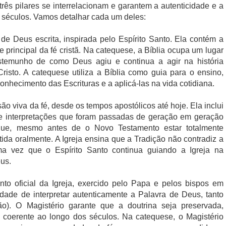
rês pilares se interrelacionam e garantem a autenticidade e a
s séculos. Vamos detalhar cada um deles:
 de Deus escrita, inspirada pelo Espírito Santo. Ela contém a
principal da fé cristã. Na catequese, a Bíblia ocupa um lugar
testemunho de como Deus agiu e continua a agir na história
isto. A catequese utiliza a Bíblia como guia para o ensino,
nhecimento das Escrituras e a aplicá-las na vida cotidiana.
são viva da fé, desde os tempos apostólicos até hoje. Ela inclui
s, e interpretações que foram passadas de geração em geração
rque, mesmo antes de o Novo Testamento estar totalmente
mitida oralmente. A Igreja ensina que a Tradição não contradiz a
a vez que o Espírito Santo continua guiando a Igreja na
us.
nto oficial da Igreja, exercido pelo Papa e pelos bispos em
ade de interpretar autenticamente a Palavra de Deus, tanto
ição). O Magistério garante que a doutrina seja preservada,
e coerente ao longo dos séculos. Na catequese, o Magistério