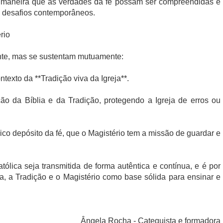
 de maneira que as verdades da fé possam ser compreendidas e
 desafios contemporâneos.
rio
nte, mas se sustentam mutuamente:
ontexto da **Tradição viva da Igreja**.
ação da Bíblia e da Tradição, protegendo a Igreja de erros ou
nico depósito da fé, que o Magistério tem a missão de guardar e
ólica seja transmitida de forma autêntica e contínua, e é por
lia, a Tradição e o Magistério como base sólida para ensinar e
Ângela Rocha - Catequista e formadora