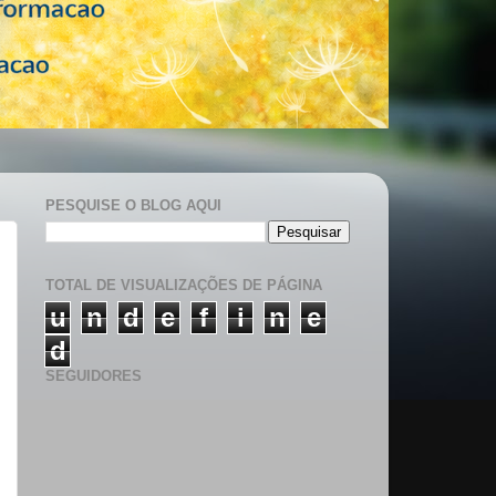
PESQUISE O BLOG AQUI
TOTAL DE VISUALIZAÇÕES DE PÁGINA
u
n
d
e
f
i
n
e
d
SEGUIDORES