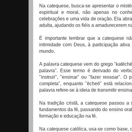
Na catequese, busca-se apresentar o misté
espiritual e moral, não apenas no conhe
celebrações e uma vida de oração. Ela abran
adulta, ajudando os fiéis a amadurecerem n
É importante lembrar que a catequese 
intimidade com Deus, à participação ati
mundo.
A palavra catequese vem do grego "katēchēsi
palavra". Esse termo é derivado do verb
"instruir", "ensinar" ou "fazer ressoar". O
completa", enquanto "ēcheō" está relacio
palavra refere-se à ideia de transmitir en
Na tradição cristã, a catequese passou a
fundamentos da fé, passando do ensino ora
formação e educação na fé.
Na catequese católica, usa-se como base, o t