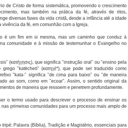
rio de Cristo de forma sistemática, promovendo o crescimento
cimento, mas também na prática da fé, através de ritos,
ge diversas fases da vida cristã, desde a infância até a idade
a vivência da fé, em comunhão com a Igreja.
não é um fim em si mesma, mas um caminho que conduz à
va na comunidade e à missão de testemunhar o Evangelho no
s" (κατήχησις), que significa "instrução oral" ou "ensino pela
o grego "katēcheō" (κατηχέ*), que pode ser traduzido como
 prefixo "kata-" significa "de cima para baixo" ou "de maneira
nado ao som, como em "ecoar". Assim, o sentido original da
sinamentos de maneira que ressoem e penetrem profundamente.
 ser o termo usado para descrever o processo de ensinar os
l nas primeiras comunidades para um processo mais amplo de
ripé: Palavra (Bíblia), Tradição e Magistério, essenciais para