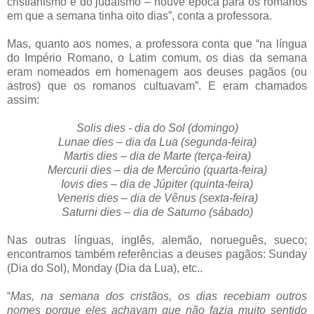
cristianismo e do judaísmo – houve época para os romanos
em que a semana tinha oito dias”, conta a professora.
Mas, quanto aos nomes, a professora conta que “na língua
do Império Romano, o Latim comum, os dias da semana
eram nomeados em homenagem aos deuses pagãos (ou
astros) que os romanos cultuavam”. E eram chamados
assim:
Solis dies - dia do Sol (domingo)
Lunae dies – dia da Lua (segunda-feira)
Martis dies – dia de Marte (terça-feira)
Mercurii dies – dia de Mercúrio (quarta-feira)
Iovis dies – dia de Júpiter (quinta-feira)
Veneris dies – dia de Vênus (sexta-feira)
Saturni dies – dia de Saturno (sábado)
Nas outras línguas, inglês, alemão, norueguês, sueco;
encontramos também referências a deuses pagãos: Sunday
(Dia do Sol), Monday (Dia da Lua), etc..
“
Mas, na semana dos cristãos, os dias recebiam outros
nomes porque eles achavam que não fazia muito sentido