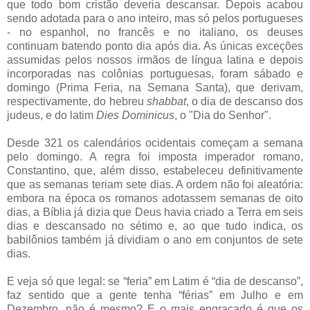
que todo bom cristão deveria descansar. Depois acabou
sendo adotada para o ano inteiro, mas só pelos portugueses
- no espanhol, no francês e no italiano, os deuses
continuam batendo ponto dia após dia. As únicas exceções
assumidas pelos nossos irmãos de língua latina e depois
incorporadas nas colônias portuguesas, foram sábado e
domingo (Prima Feria, na Semana Santa), que derivam,
respectivamente, do hebreu
shabbat
, o dia de descanso dos
judeus, e do latim
Dies Dominicus
, o "Dia do Senhor".
Desde 321 os calendários ocidentais começam a semana
pelo domingo. A regra foi imposta imperador romano,
Constantino, que, além disso, estabeleceu definitivamente
que as semanas teriam sete dias. A ordem não foi aleatória:
embora na época os romanos adotassem semanas de oito
dias, a Bíblia já dizia que Deus havia criado a Terra em seis
dias e descansado no sétimo e, ao que tudo indica, os
babilônios também já dividiam o ano em conjuntos de sete
dias.
E veja só que legal: se “feria” em Latim é “dia de descanso”,
faz sentido que a gente tenha “férias” em Julho e em
Dezembro, não é mesmo? E o mais engraçado é que os