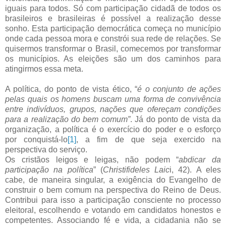
iguais para todos. Só com participação cidadã de todos os
brasileiros e brasileiras é possível a realização desse
sonho. Esta participação democrática começa no município
onde cada pessoa mora e constrói sua rede de relações. Se
quisermos transformar o Brasil, comecemos por transformar
os municípios. As eleições são um dos caminhos para
atingirmos essa meta.
A política, do ponto de vista ético, “
é o conjunto de ações
pelas quais os homens buscam uma forma de convivência
entre indivíduos, grupos, nações que ofereçam condições
para a realização do bem comum”
. Já do ponto de vista da
organização, a política é o exercício do poder e o esforço
por conquistá-lo
[1]
, a fim de que seja exercido na
perspectiva do serviço.
Os cristãos leigos e leigas, não podem “
abdicar da
participação na política
” (
Christifideles Laic
i, 42). A eles
cabe, de maneira singular, a exigência do Evangelho de
construir o bem comum na perspectiva do Reino de Deus.
Contribui para isso a participação consciente no processo
eleitoral, escolhendo e votando em candidatos honestos e
competentes. Associando fé e vida, a cidadania não se