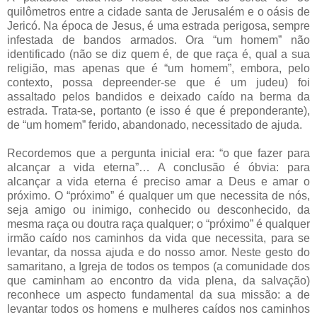
quilômetros entre a cidade santa de Jerusalém e o oásis de
Jericó. Na época de Jesus, é uma estrada perigosa, sempre
infestada de bandos armados. Ora “um homem” não
identificado (não se diz quem é, de que raça é, qual a sua
religião, mas apenas que é “um homem”, embora, pelo
contexto, possa depreender-se que é um judeu) foi
assaltado pelos bandidos e deixado caído na berma da
estrada. Trata-se, portanto (e isso é que é preponderante),
de “um homem” ferido, abandonado, necessitado de ajuda.
Recordemos que a pergunta inicial era: “o que fazer para
alcançar a vida eterna”… A conclusão é óbvia: para
alcançar a vida eterna é preciso amar a Deus e amar o
próximo. O “próximo” é qualquer um que necessita de nós,
seja amigo ou inimigo, conhecido ou desconhecido, da
mesma raça ou doutra raça qualquer; o “próximo” é qualquer
irmão caído nos caminhos da vida que necessita, para se
levantar, da nossa ajuda e do nosso amor. Neste gesto do
samaritano, a Igreja de todos os tempos (a comunidade dos
que caminham ao encontro da vida plena, da salvação)
reconhece um aspecto fundamental da sua missão: a de
levantar todos os homens e mulheres caídos nos caminhos