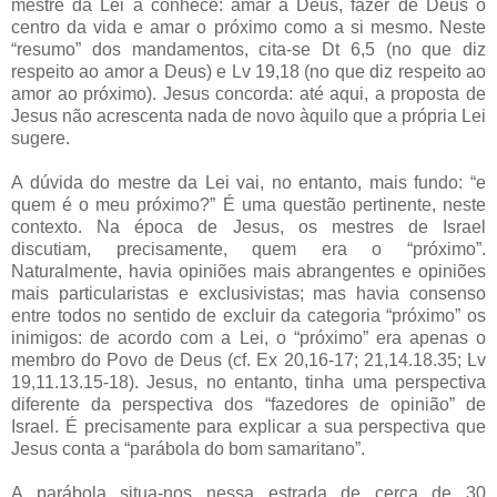
mestre da Lei a conhece: amar a Deus, fazer de Deus o
centro da vida e amar o próximo como a si mesmo. Neste
“resumo” dos mandamentos, cita-se Dt 6,5 (no que diz
respeito ao amor a Deus) e Lv 19,18 (no que diz respeito ao
amor ao próximo). Jesus concorda: até aqui, a proposta de
Jesus não acrescenta nada de novo àquilo que a própria Lei
sugere.
A dúvida do mestre da Lei vai, no entanto, mais fundo: “e
quem é o meu próximo?” É uma questão pertinente, neste
contexto. Na época de Jesus, os mestres de Israel
discutiam, precisamente, quem era o “próximo”.
Naturalmente, havia opiniões mais abrangentes e opiniões
mais particularistas e exclusivistas; mas havia consenso
entre todos no sentido de excluir da categoria “próximo” os
inimigos: de acordo com a Lei, o “próximo” era apenas o
membro do Povo de Deus (cf. Ex 20,16-17; 21,14.18.35; Lv
19,11.13.15-18). Jesus, no entanto, tinha uma perspectiva
diferente da perspectiva dos “fazedores de opinião” de
Israel. É precisamente para explicar a sua perspectiva que
Jesus conta a “parábola do bom samaritano”.
A parábola situa-nos nessa estrada de cerca de 30