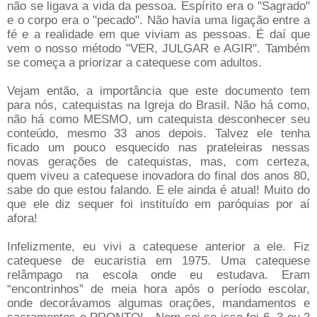
não se ligava a vida da pessoa. Espírito era o "Sagrado"
e o corpo era o "pecado". Não havia uma ligação entre a
fé e a realidade em que viviam as pessoas. É daí que
vem o nosso método "VER, JULGAR e AGIR". Também
se começa a priorizar a catequese com adultos.
Vejam então, a importância que este documento tem
para nós, catequistas na Igreja do Brasil. Não há como,
não há como MESMO, um catequista desconhecer seu
conteúdo, mesmo 33 anos depois. Talvez ele tenha
ficado um pouco esquecido nas prateleiras nessas
novas gerações de catequistas, mas, com certeza,
quem viveu a catequese inovadora do final dos anos 80,
sabe do que estou falando. E ele ainda é atual! Muito do
que ele diz sequer foi instituído em paróquias por aí
afora!
Infelizmente, eu vivi a catequese anterior a ele. Fiz
catequese de eucaristia em 1975. Uma catequese
relâmpago na escola onde eu estudava. Eram
“encontrinhos” de meia hora após o período escolar,
onde decorávamos algumas orações, mandamentos e
sacramentos e PRONTO! - Nem sei se isso foi 6, 3 ou 2