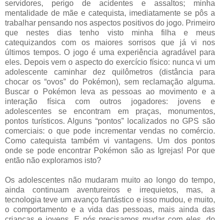
servidores, perigo de acidentes e assaltos; minha
mentalidade de mãe e catequista, imediatamente se pôs a
trabalhar pensando nos aspectos positivos do jogo. Primeiro
que nestes dias tenho visto minha filha e meus
catequizandos com os maiores sorrisos que já vi nos
últimos tempos. O jogo é uma experiência agradável para
eles. Depois vem o aspecto do exercício físico: nunca vi um
adolescente caminhar dez quilômetros (distância para
chocar os “ovos” do Pokémon), sem reclamação alguma.
Buscar o Pokémon leva as pessoas ao movimento e a
interação física com outros jogadores: jovens e
adolescentes se encontram em praças, monumentos,
pontos turísticos. Alguns “pontos” localizados no GPS são
comerciais: o que pode incrementar vendas no comércio.
Como catequista também vi vantagens. Um dos pontos
onde se pode encontrar Pokémon são as Igrejas! Por que
então não exploramos isto?
Os adolescentes não mudaram muito ao longo do tempo,
ainda continuam aventureiros e irrequietos, mas, a
tecnologia teve um avanço fantástico e isso mudou, e muito,
o comportamento e a vida das pessoas, mais ainda das
crianças e jovens. E nós precisamos mudar com eles, do