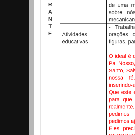
R
de uma mo
A
sobre nó
N
mecanicam
T
- Trabalh
E
Atividades
orações d
educativas
figuras, pa
O ideal é 
Pai Nosso,
Santo, Sal
nossa fé
inserindo-
Que este 
para que 
realmente
pedimos 
pedimos aj
Eles pre