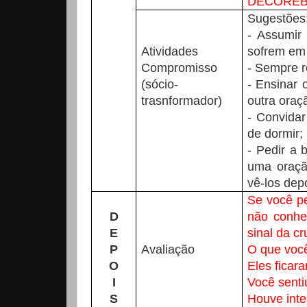
DECOREB
Sugestões
- Assumir
Atividades
sofrem em 
Compromisso
- Sempre r
(sócio-
- Ensinar 
trasnformador)
outra oraç
- Convidar
de dormir;
- Pedir a 
uma oração
vê-los dep
Se você p
D
não conhe
E
sinal da cr
P
Avaliação
O que você
O
Eles ficar
I
Você senti
S
Houve inte