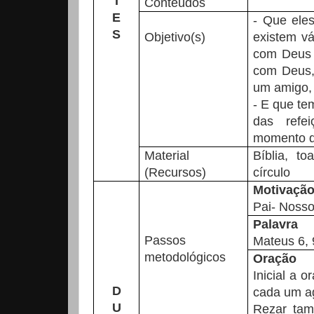
T
Conteúdos
E
- Que ele
S
Objetivo(s)
existem vá
com Deus 
com Deus,
um amigo,
- E que te
das refe
momento qu
Material
Bíblia, t
(Recursos)
círculo
Motivaçã
Pai- Noss
Palavra
Passos
Mateus 6, 
metodológicos
Oração
Inicial a 
D
cada um a
U
Rezar ta