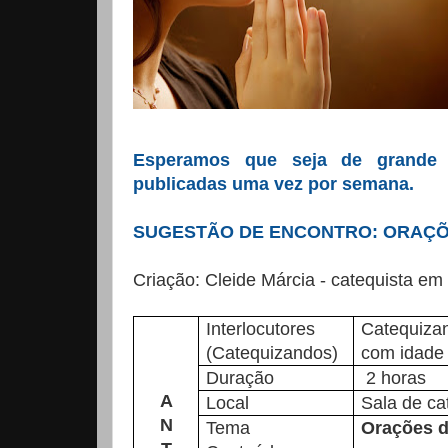
E
speramos que seja de grande 
publicadas uma vez por semana.
SUGESTÃO DE ENCONTRO: ORAÇÕ
Criação: Cleide Márcia - catequista em
Interlocutores
Catequiza
(Catequizandos)
com idade 
Duração
2 horas
A
Local
Sala de c
N
Tema
Orações d