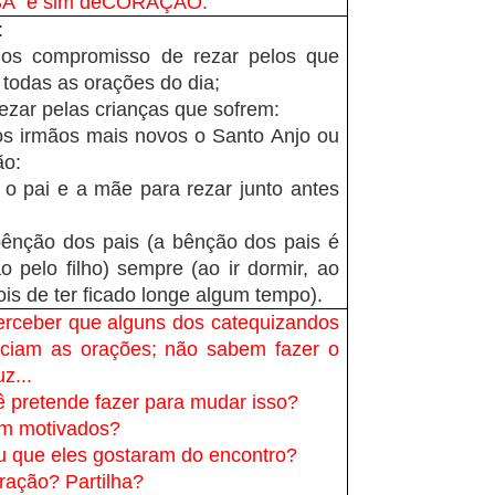
A e sim deCORAÇÃO.
:
 os compromisso de rezar pelos que
todas as orações do dia;
ezar pelas crianças que sofrem:
os irmãos mais novos o Santo Anjo ou
ão:
 o pai e a mãe para rezar junto antes
bênção dos pais (a bênção dos pais é
 pelo filho) sempre (ao ir dormir, ao
ois de ter ficado longe algum tempo).
erceber que alguns dos catequizandos
ciam as orações; não sabem fazer o
uz...
 pretende fazer para mudar isso?
am motivados?
u que eles gostaram do encontro?
ração? Partilha?