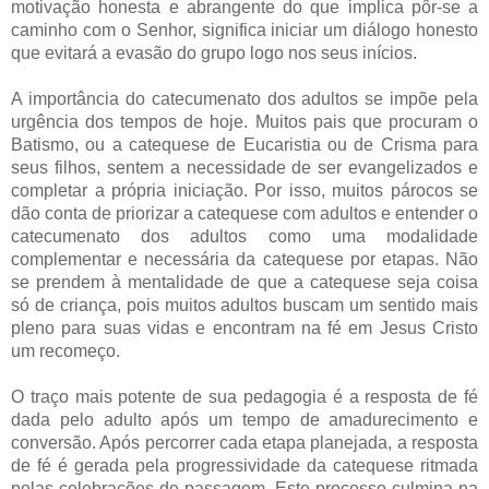
motivação honesta e abrangente do que implica pôr-se a
caminho com o Senhor, significa iniciar um diálogo honesto
que evitará a evasão do grupo logo nos seus inícios.
A importância do catecumenato dos adultos se impõe pela
urgência dos tempos de hoje. Muitos pais que procuram o
Batismo, ou a catequese de Eucaristia ou de Crisma para
seus filhos, sentem a necessidade de ser evangelizados e
completar a própria iniciação. Por isso, muitos párocos se
dão conta de priorizar a catequese com adultos e entender o
catecumenato dos adultos como uma modalidade
complementar e necessária da catequese por etapas. Não
se prendem à mentalidade de que a catequese seja coisa
só de criança, pois muitos adultos buscam um sentido mais
pleno para suas vidas e encontram na fé em Jesus Cristo
um recomeço.
O traço mais potente de sua pedagogia é a resposta de fé
dada pelo adulto após um tempo de amadurecimento e
conversão. Após percorrer cada etapa planejada, a resposta
de fé é gerada pela progressividade da catequese ritmada
pelas celebrações de passagem. Este processo culmina na