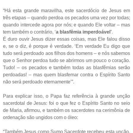
“Há esta grande maravilha, este sacerdócio de Jesus em
três etapas – quando perdoa os pecados uma vez por todas;
quando intercede agora por nós; e quando Ele voltar – mas
tem também o contrário, ‘
a blasfêmia imperdoável’
.
É duro ouvir Jesus dizer essas coisas, mas Ele falou disso
e, se o diz, é porque é verdade. ‘Em verdade Eu digo que
tudo será perdoado aos filhos dos homens – e nós sabemos
que o Senhor perdoa tudo se abrirmos um pouco o coração.
Tudo! – os pecados e também todas as blasfêmias serão
perdoadas! – mas quem blasfemar contra o Espírito Santo
não será perdoado eternamente’”.
Para explicar isso, o Papa faz referência à grande unção
sacerdotal de Jesus: foi o que fez o Espírito Santo no seio
de Maria, afirmou, e também os sacerdotes na cerimônia de
ordenação são ungidos com o óleo:
“Também Jesus como Sumo Sacerdote recebeu esta unção.