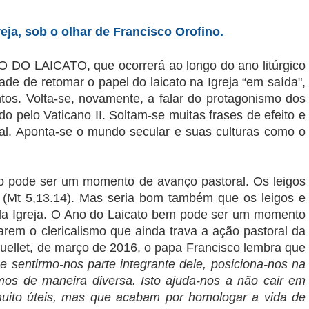
reja, sob o olhar de Francisco Orofino.
ANO DO LAICATO, que ocorrerá ao longo do ano litúrgico
de de retomar o papel do laicato na Igreja “em saída",
os. Volta-se, novamente, a falar do protagonismo dos
do pelo Vaticano II. Soltam-se muitas frases de efeito e
cal. Aponta-se o mundo secular e suas culturas como o
to pode ser um momento de avanço pastoral. Os leigos
 (Mt 5,13.14). Mas seria bom também que os leigos e
z da Igreja. O Ano do Laicato bem pode ser um momento
narem o clericalismo que ainda trava a ação pastoral da
Ouellet, de março de 2016, o papa Francisco lembra que
e sentirmo-nos parte integrante dele, posiciona-nos na
amos de maneira diversa. Isto ajuda-nos a não cair em
muito úteis, mas que acabam por homologar a vida de