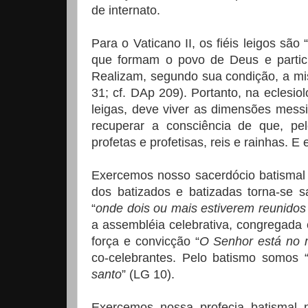
de internato.
Para o Vaticano II, os fiéis leigos são
que formam o povo de Deus e particip
Realizam, segundo sua condição, a mi
31; cf. DAp 209). Portanto, na eclesiol
leigas, deve viver as dimensões mess
recuperar a consciência de que, pe
profetas e profetisas, reis e rainhas. E
Exercemos nosso sacerdócio batismal 
dos batizados e batizadas torna-se
“
onde dois ou mais estiverem reunidos
a assembléia celebrativa, congregada
força e convicção “
O Senhor está no 
co-celebrantes. Pelo batismo somos 
santo
” (LG 10).
Exercemos nossa profecia batismal 