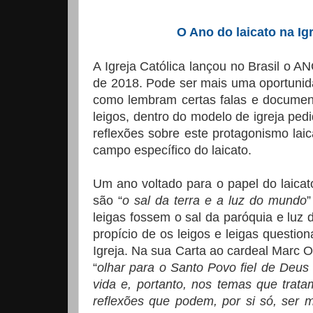
O Ano do laicato na Ig
A Igreja Católica lançou no Brasil o 
de 2018. Pode ser mais uma oportunida
como lembram certas falas e document
leigos, dentro do modelo de igreja pedi
reflexões sobre este protagonismo lai
campo específico do laicato.
Um ano voltado para o papel do laica
são “
o sal da terra e a luz do mundo
”
leigas fossem o sal da paróquia e lu
propício de os leigos e leigas questio
Igreja. Na sua Carta ao cardeal Marc 
“
olhar para o Santo Povo fiel de Deus 
vida e, portanto, nos temas que trat
reflexões que podem, por si só, ser 