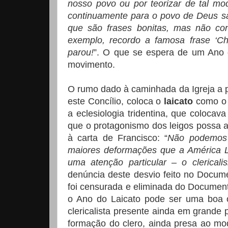
nosso povo ou por teorizar de tal m
continuamente para o povo de Deus sa
que são frases bonitas, mas não co
exemplo, recordo a famosa frase ‘Ch
parou!
”. O que se espera de um Ano 
movimento.
O rumo dado à caminhada da Igreja a par
este Concílio, coloca o
laicato
como 
a eclesiologia tridentina, que colocav
que o protagonismo dos leigos possa av
à carta de Francisco: “
Não podemos r
maiores deformações que a América La
uma atenção particular – o clericali
denúncia deste desvio feito no Docume
foi censurada e eliminada do Documen
o Ano do Laicato pode ser uma boa o
clericalista presente ainda em grande 
formação do clero, ainda presa ao mo