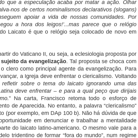
odo que a especulação acaba por matar a ação. Olhar
lva-nos de certos nominalismos declarativos (slogans)
nseguem apoiar a vida de nossas comunidades. Por
egou a hora dos leigos!’...mas parece que o relógio
do Laicato é que o relógio seja colocado de novo em
tir do Vaticano II, ou seja, a eclesiologia proposta por
o
sujeito da evangelização
. Tal proposta se choca com
a o clero como principal agente da evangelização. Para
ançar, a Igreja deve enfrentar o clericalismo. Voltando
efletir sobre o tema do laicato ignorando uma das
tina deve enfrentar – e para a qual peço que dirijais
smo.
” Na carta, Francisco retoma todo o esforço de
nto de Aparecida. No entanto, a palavra “clericalismo”
to (por exemplo, em DAp 100 b). Não há dúvida de que
portunidade em denunciar e trabalhar a mentalidade
parte do laicato latino-americano. O mesmo vale para a
delo tridentino de formar “fora do mundo”, num regime