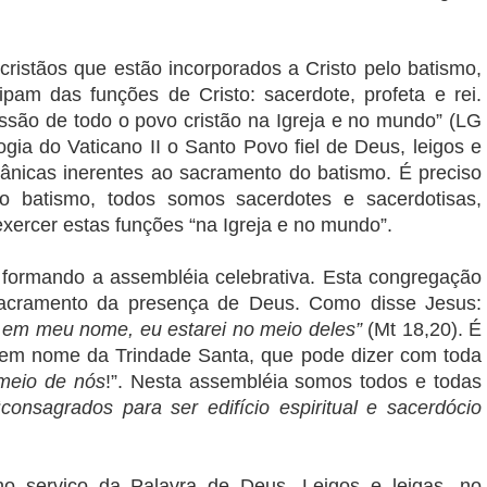
 “cristãos que estão incorporados a Cristo pelo batismo,
am das funções de Cristo: sacerdote, profeta e rei.
ssão de todo o povo cristão na Igreja e no mundo” (LG
ogia do Vaticano II o Santo Povo fiel de Deus, leigos e
iânicas inerentes ao sacramento do batismo. É preciso
lo batismo, todos somos sacerdotes e sacerdotisas,
 exercer estas funções “na Igreja e no mundo”.
formando a assembléia celebrativa. Esta congregação
 sacramento da presença de Deus. Como disse Jesus:
 em meu nome, eu estarei no meio deles”
(Mt 18,20). É
 em nome da Trindade Santa, que pode dizer com toda
meio de nós
!”. Nesta assembléia somos todos e todas
“
consagrados para ser edifício espiritual e sacerdócio
no serviço da Palavra de Deus. Leigos e leigas, no