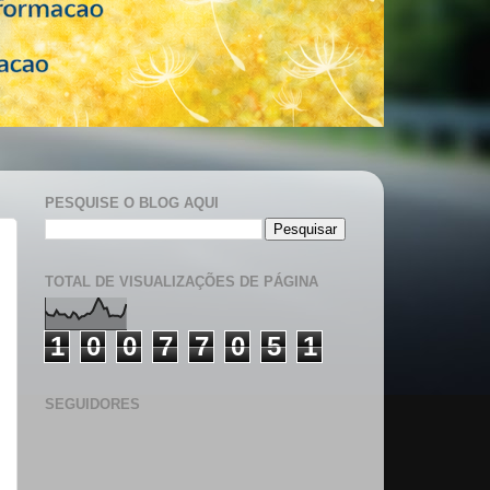
PESQUISE O BLOG AQUI
TOTAL DE VISUALIZAÇÕES DE PÁGINA
1
0
0
7
7
0
5
1
SEGUIDORES