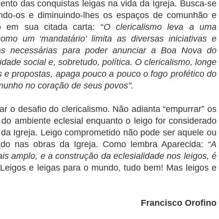
ento das conquistas leigas na vida da Igreja. Busca-se
lando-os e diminuindo-lhes os espaços de comunhão e
o em sua citada carta: “
O clericalismo leva a uma
omo um ‘mandatário’ limita as diversas iniciativas e
cias necessárias para poder anunciar a Boa Nova do
ade social e, sobretudo, política. O clericalismo, longe
s e propostas, apaga pouco a pouco o fogo profético do
emunho no coração de seus povos".
tar o desafio do clericalismo. Não adianta “empurrar” os
 do ambiente eclesial enquanto o leigo for considerado
 da Igreja. Leigo comprometido não pode ser aquele ou
lado nas obras da Igreja. Como lembra Aparecida:
“A
is amplo, e a construção da eclesialidade nos leigos, é
 Leigos e leigas para o mundo, tudo bem! Mas leigos e
Francisco Orofino