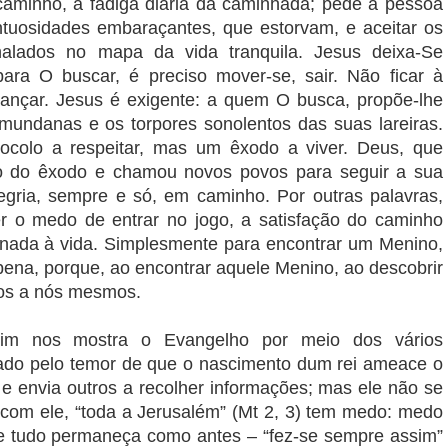
a caminho, a fadiga diária da caminhada; pede à pessoa
untuosidades embaraçantes, que estorvam, e aceitar os
alados no mapa da vida tranquila. Jesus deixa-Se
ra O buscar, é preciso mover-se, sair. Não ficar à
avançar. Jesus é exigente: a quem O busca, propõe-lhe
mundanas e os torpores sonolentos das suas lareiras.
ocolo a respeitar, mas um êxodo a viver. Deus, que
eto do êxodo e chamou novos povos para seguir a sua
alegria, sempre e só, em caminho. Por outras palavras,
er o medo de entrar no jogo, a satisfação do caminho
 nada à vida. Simplesmente para encontrar um Menino,
 pena, porque, ao encontrar aquele Menino, ao descobrir
mos a nós mesmos.
sim nos mostra o Evangelho por meio dos vários
ado pelo temor de que o nascimento dum rei ameace o
 e envia outros a recolher informações; mas ele não se
 com ele, “toda a Jerusalém” (Mt 2, 3) tem medo: medo
e tudo permaneça como antes – “fez-se sempre assim”