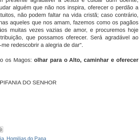
um presente agradável a Jesus é cuidar dum doente,
judar alguém que não nos inspira, oferecer o perdão a
itos, não podem faltar na vida cristã; caso contrário,
nas aqueles que nos amam, fazemos como os pagãos
ãos muitas vezes vazias de amor, e procuremos hoje
tribuição, que possamos oferecer. Será agradável ao
me redescobrir a alegria de dar”.
mo os Magos:
olhar para o Alto, caminhar e oferecer
EPIFANIA DO SENHOR
ia
,
Homilias do Papa