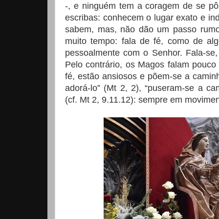
-, e ninguém tem a coragem de se pôr
escribas: conhecem o lugar exato e ind
sabem, mas, não dão um passo rumo 
muito tempo: fala de fé, como de a
pessoalmente com o Senhor. Fala-se,
Pelo contrário, os Magos falam pouc
fé, estão ansiosos e põem-se a camin
adorá-lo” (Mt 2, 2), “puseram-se a c
(cf. Mt 2, 9.11.12): sempre em movimen