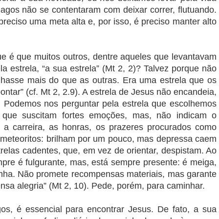
gos não se contentaram com deixar correr, flutuando.
preciso uma meta alta e, por isso, é preciso manter alto
e é que muitos outros, dentre aqueles que levantavam
a estrela, “a sua estrela” (Mt 2, 2)? Talvez porque não
ilhasse mais do que as outras. Era uma estrela que os
tar” (cf. Mt 2, 2.9). A estrela de Jesus não encandeia,
. Podemos nos perguntar pela estrela que escolhemos
, que suscitam fortes emoções, mas, não indicam o
, a carreira, as honras, os prazeres procurados como
e meteoritos: brilham por um pouco, mas depressa caem
relas cadentes, que, em vez de orientar, despistam. Ao
mpre é fulgurante, mas, está sempre presente: é meiga,
nha. Não promete recompensas materiais, mas garante
sa alegria” (Mt 2, 10). Pede, porém, para caminhar.
s, é essencial para encontrar Jesus. De fato, a sua