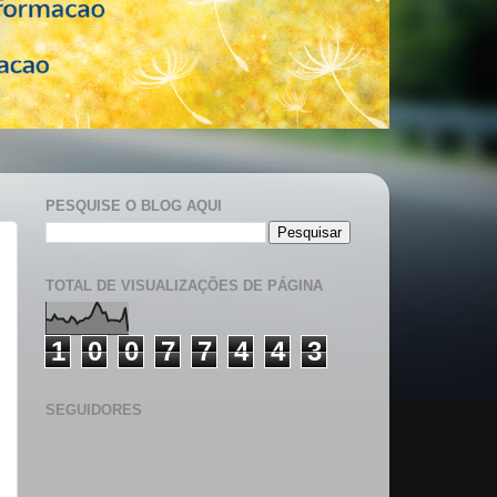
PESQUISE O BLOG AQUI
TOTAL DE VISUALIZAÇÕES DE PÁGINA
1
0
0
7
7
4
4
3
SEGUIDORES