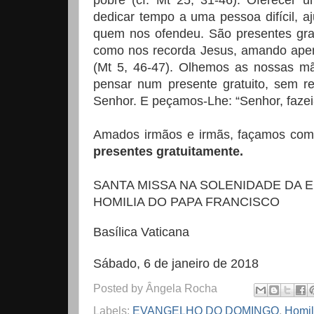
pobre (cf. Mt 25, 31-46). Oferecer 
dedicar tempo a uma pessoa difícil, a
quem nos ofendeu. São presentes gratu
como nos recorda Jesus, amando ape
(Mt 5, 46-47). Olhemos as nossas m
pensar num presente gratuito, sem re
Senhor. E peçamos-Lhe: “Senhor, fazei-
Amados irmãos e irmãs, façamos co
presentes gratuitamente.
SANTA MISSA NA SOLENIDADE DA 
HOMILIA DO PAPA FRANCISCO
Basílica Vaticana
Sábado, 6 de janeiro de 2018
Posted by
Ângela Rocha
Labels:
EVANGELHO DO DOMINGO
,
Homil