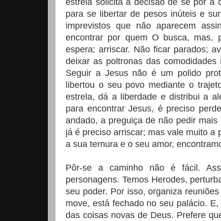
estrela solicita a decisão de se pôr 
para se libertar de pesos inúteis e s
imprevistos que não aparecem assin
encontrar por quem O busca, mas, pa
espera; arriscar. Não ficar parados; 
deixar as poltronas das comodidades 
Seguir a Jesus não é um polido prot
libertou o seu povo mediante o traj
estrela, dá a liberdade e distribui a 
para encontrar Jesus, é preciso perd
andado, a preguiça de não pedir mais
já é preciso arriscar; mas vale muito a
a sua ternura e o seu amor, encontra
Pôr-se a caminho não é fácil. As
personagens. Temos Herodes, perturb
seu poder. Por isso, organiza reuniões
move, está fechado no seu palácio. E,
das coisas novas de Deus. Prefere qu