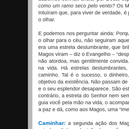
como um ramo seco pelo vento?
Os Ma
Intuíram que, para viver de verdade, é 
o olhar.
E podemos nos perguntar ainda: Porqu
o olhar para o céu, não seguiram aquel
era uma estrela deslumbrante, que br
Magos viram – diz o Evangelho – “despon
não atordoa, mas gentilmente convida
na vida. Há estrelas deslumbrantes
caminho. Tal é o sucesso, o dinheiro
objetivo da existência. Não passam d
e o seu esplendor desaparece. São est
contrário, a estrela do Senhor nem se
guia você pela mão na vida, o acompa
a paz e dá, como aos Magos, uma “imen
Caminhar:
a segunda ação dos Mago