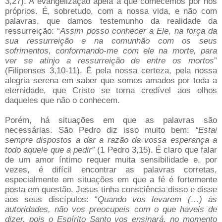
3,27). A evangelização apela a que comecemos por nós
próprios. É, sobretudo, com a nossa vida, e não com
palavras, que damos testemunho da realidade da
ressurreição: “
Assim posso conhecer a Ele, na força da
sua ressurreição e na comunhão com os seus
sofrimentos, conformando-me com ele na morte, para
ver se atinjo a ressurreição de entre os mortos
”
(Filipenses 3,10-11). É pela nossa certeza, pela nossa
alegria serena em saber que somos amados por toda a
eternidade, que Cristo se torna credível aos olhos
daqueles que não o conhecem.
Porém, há situações em que as palavras são
necessárias. São Pedro diz isso muito bem:
“Estai
sempre dispostos a dar a razão da vossa esperança a
todo aquele que a pedir”
(1 Pedro 3,15). É claro que falar
de um amor íntimo requer muita sensibilidade e, por
vezes, é difícil encontrar as palavras corretas,
especialmente em situações em que a fé é fortemente
posta em questão. Jesus tinha consciência disso e disse
aos seus discípulos: “
Quando vos levarem (…) às
autoridades, não vos preocupeis com o que haveis de
dizer, pois o Espírito Santo vos ensinará, no momento