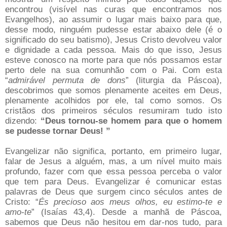
encontrou (visível nas curas que encontramos nos
Evangelhos), ao assumir o lugar mais baixo para que,
desse modo, ninguém pudesse estar abaixo dele (é o
significado do seu batismo), Jesus Cristo devolveu valor
e dignidade a cada pessoa. Mais do que isso, Jesus
esteve conosco na morte para que nós possamos estar
perto dele na sua comunhão com o Pai. Com esta
“
admirável permuta de dons
” (liturgia da Páscoa),
descobrimos que somos plenamente aceites em Deus,
plenamente acolhidos por ele, tal como somos. Os
cristãos dos primeiros séculos resumiram tudo isto
dizendo:
“Deus tornou-se homem para que o homem
se pudesse tornar Deus! ”
Evangelizar não significa, portanto, em primeiro lugar,
falar de Jesus a alguém, mas, a um nível muito mais
profundo, fazer com que essa pessoa perceba o valor
que tem para Deus. Evangelizar é comunicar estas
palavras de Deus que surgem cinco séculos antes de
Cristo: “
És precioso aos meus olhos, eu estimo-te e
amo-te
” (Isaías 43,4). Desde a manhã de Páscoa,
sabemos que Deus não hesitou em dar-nos tudo, para