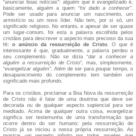
“anunciar boas notícias”: alguém que é
evangelizado
é,
basicamente, alguém a quem “
foi dado a conhecer”
.
Pode ser usado para anunciar um nascimento, um
armistício ou um novo líder. Não tem, por si só, um
significado religioso. No entanto, e apesar de ser quase
um lugar-comum, foi esta a palavra escolhida pelos
cristãos para descrever o aspecto mais precioso da sua
fé
: o anúncio da ressurreição de Cristo
. O que é
interessante é que, gradualmente, a palavra perdeu o
seu complemento. Não se dizia “
dar a conhecer a
alguém a ressurreição de Cristo”,
mas, simplesmente,
“
evangelizar alguém”
. Além de ser para poupar tempo, o
desaparecimento do complemento tem também um
significado mais profundo.
Para os cristãos, proclamar a Boa Nova da ressurreição
de Cristo não é falar de uma doutrina que deve ser
decorada ou de qualquer aspecto sapiencial para ser
meditado. Acima de qualquer outra coisa, evangelizar
significa ser testemunha de uma transformação que
ocorre dentro do ser humano: pela ressurreição de
Cristo já se iniciou a nossa própria ressurreição. Ao
mostrar um respeito infinito por todos aqueles que