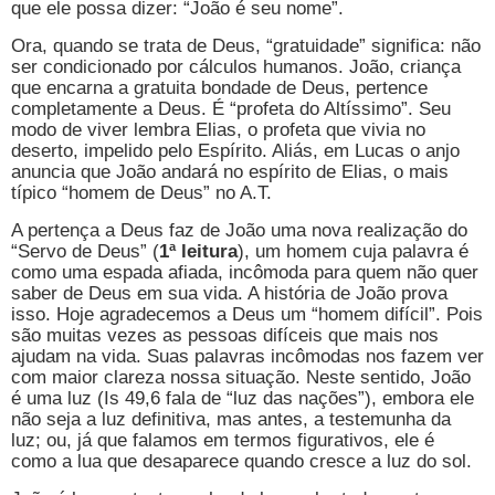
que ele possa dizer: “João é seu nome”.
Ora, quando se trata de Deus, “gratuidade” significa: não
ser condicionado por cálculos humanos. João, criança
que encarna a gratuita bondade de Deus, pertence
completamente a Deus. É “profeta do Altíssimo”. Seu
modo de viver lembra Elias, o profeta que vivia no
deserto, impelido pelo Espírito. Aliás, em Lucas o anjo
anuncia que João andará no espírito de Elias, o mais
típico “homem de Deus” no A.T.
A pertença a Deus faz de João uma nova realização do
“Servo de Deus” (
1ª leitura
), um homem cuja palavra é
como uma espada afiada, incômoda para quem não quer
saber de Deus em sua vida. A história de João prova
isso. Hoje agradecemos a Deus um “homem difícil”. Pois
são muitas vezes as pessoas difíceis que mais nos
ajudam na vida. Suas palavras incômodas nos fazem ver
com maior clareza nossa situação. Neste sentido, João
é uma luz (Is 49,6 fala de “luz das nações”), embora ele
não seja a luz definitiva, mas antes, a testemunha da
luz; ou, já que falamos em termos figurativos, ele é
como a lua que desaparece quando cresce a luz do sol.