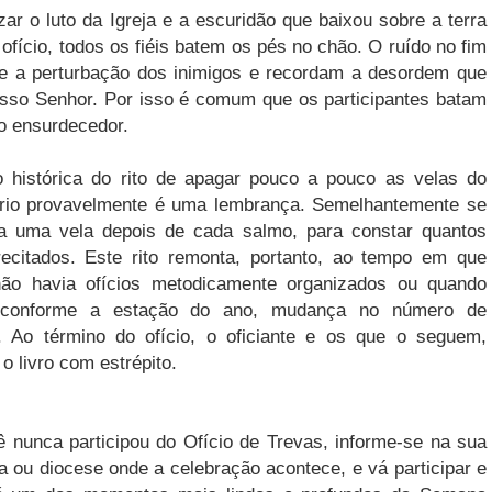
ar o luto da Igreja e a escuridão que baixou sobre a terra
fício, todos os fiéis batem os pés no chão. O ruído no fim
to e a perturbação dos inimigos e recordam a desordem que
sso Senhor. Por isso é comum que os participantes batam
o ensurdecedor.
o histórica do rito de apagar pouco a pouco as velas do
ario provavelmente é uma lembrança. Semelhantemente se
a uma vela depois de cada salmo, para constar quantos
recitados. Este rito remonta, portanto, ao tempo em que
não havia ofícios metodicamente organizados ou quando
 conforme a estação do ano, mudança no número de
. Ao término do ofício, o oficiante e os que o seguem,
o livro com estrépito.
 nunca participou do Ofício de Trevas, informe-se na sua
a ou diocese onde a celebração acontece, e vá participar e