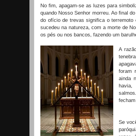
No fim, apagam-se as luzes para simboliz
quando Nosso Senhor morreu. Ao final do o
do ofício de trevas significa o terremo
sucedeu na natureza, com a morte de No
os pés ou nos bancos, fazendo um barulh
A razã
tenebr
apagav
foram 
ainda 
havia,
salmos
fecham 
Se você
paróqui