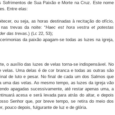
s Sofrimentos de Sua Paixão e Morte na Cruz. Este nome
es. Entre elas:
itecer, ou seja, as horas destinadas à recitação do ofício,
nas trevas da noite: “
Haec est hora vestra et potestas
der das trevas
.) (Lc 22, 53);
s cerimonias da paixão apagam-se todas as luzes na igreja,
te, o auxílio das luzes de velas torna-se indispensável. No
 velas. Uma delas é de cor branca e todas as outras são
nal de luto e pesar. No final de cada um dos Salmos que
a uma das velas. Ao mesmo tempo, as luzes da igreja vão
endo apagadas sucessivamente, até restar apenas uma, a
tinuará acesa e será levada para atrás do altar, e depois
Nosso Senhor que, por breve tempo, se retira do meio dos
, pouco depois, fulgurante de luz e de glória.