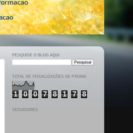
PESQUISE O BLOG AQUI
TOTAL DE VISUALIZAÇÕES DE PÁGINA
1
0
0
7
8
1
7
8
SEGUIDORES