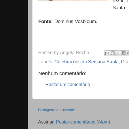
rezar,
Santa.
Fonte:
Dominus Vosbicum.
Posted by
Ângela Rocha
Labels:
Celebrações da Semana Santa
,
Ofí
Nenhum comentário:
Postar um comentário
Postagem mais recente
Assinar:
Postar comentários (Atom)