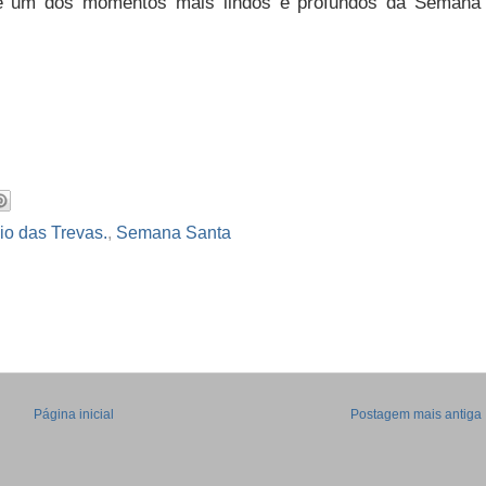
 é um dos momentos mais lindos e profundos da Semana
cio das Trevas.
,
Semana Santa
Página inicial
Postagem mais antiga