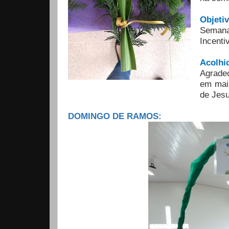
Objeti
Semana
Incenti
Acolhi
Agrade
em mai
de Jesu
DOMINGO DE RAMOS: