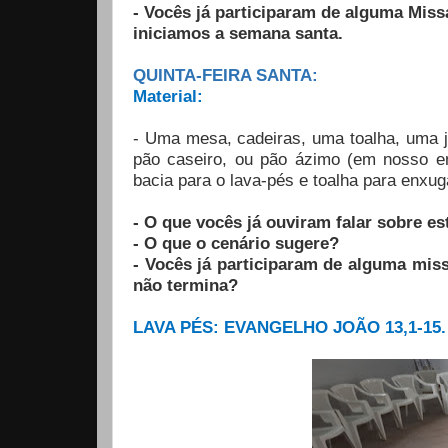
- Vocês já participaram de alguma Mi
iniciamos a semana santa.
QUINTA-FEIRA SANTA:
Material:
- Uma mesa, cadeiras, uma toalha, uma j
pão caseiro, ou pão ázimo (em nosso en
bacia para o lava-pés e toalha para enxug
- O que vocês já ouviram falar sobre es
- O que o cenário sugere?
- Vocês já participaram de alguma mis
não termina?
LAVA PÉS: EVANGELHO JOÃO 13,1-15.