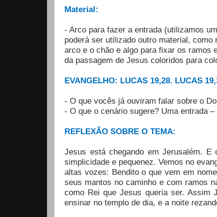
Material:
- Arco para fazer a entrada (utilizamos um
poderá ser utilizado outro material, como
arco e o chão e algo para fixar os ramos
da passagem de Jesus coloridos para col
EVANGELHO: LUCAS 19,28. LUCAS 19,
- O que vocês já ouviram falar sobre o 
- O que o cenário sugere? Uma entrada – 
REFLEXÃO SOBRE O TEMA:
Jesus está chegando em Jerusalém. E 
simplicidade e pequenez. Vemos no evang
altas vozes: Bendito o que vem em nome
seus mantos no caminho e com ramos n
como Rei que Jesus queria ser. Assim 
ensinar no templo de dia, e a noite reza