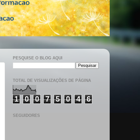
PESQUISE O BLOG AQUI
TOTAL DE VISUALIZAÇÕES DE PÁGINA
1
0
0
7
5
0
4
6
SEGUIDORES