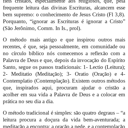
fiéis cristãos, especialmente aos religiosos, que, pela
frequente leitura das divinas Escrituras, alcancem esse
bem supremo: o conhecimento de Jesus Cristo (Fl 3,8).
Porquanto, “ignorar as Escrituras é ignorar a Cristo”
(São Jerônimo, Comm. In Is., prol).
O método mais antigo e que inspirou outros mais
recentes, é que, seja pessoalmente, em comunidade ou
no círculo bíblico nós comecemos a reflexão com a
Palavra de Deus e que, depois da invocação do Espírito
Santo, segue os passos tradicionais: 1- Lectio (Leitura);
2- Meditatio (Meditação); 3- Oratio (Oração) e 4-
Contemplatio (Contemplação). Existem outros métodos
que, inspirados aqui, procuram ajudar o cristão a
acolher em sua vida a Palavra de Deus e a colocar em
prática no seu dia a dia.
O método tradicional é simples: são quatro degraus – “a
leitura procura a doçura da vida bem-aventurada; a
meditação a encontra; a oração a pede, e a contemplação