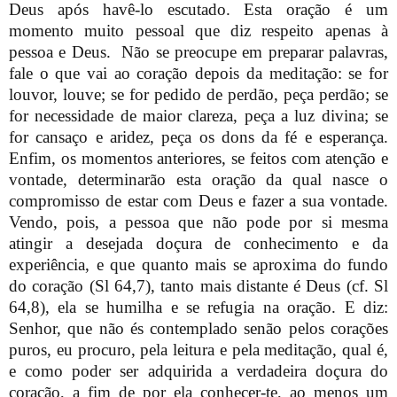
Deus após havê-lo escutado. Esta oração é um
momento muito pessoal que diz respeito apenas à
pessoa e Deus.
Não se preocupe em preparar palavras,
fale o que vai ao coração depois da meditação: se for
louvor, louve; se for pedido de perdão, peça perdão; se
for necessidade de maior clareza, peça a luz divina; se
for cansaço e aridez, peça os dons da fé e esperança.
Enfim, os momentos anteriores, se feitos com atenção e
vontade, determinarão esta oração da qual nasce o
compromisso de estar com Deus e fazer a sua vontade.
Vendo, pois, a pessoa que não pode por si mesma
atingir a desejada doçura de conhecimento e da
experiência, e que quanto mais se aproxima do fundo
do coração (Sl 64,7), tanto mais distante é Deus (cf. Sl
64,8), ela se humilha e se refugia na oração. E diz:
Senhor, que não és contemplado senão pelos corações
puros, eu procuro, pela leitura e pela meditação, qual é,
e como poder ser adquirida a verdadeira doçura do
coração, a fim de por ela conhecer-te, ao menos um