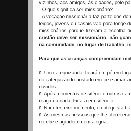
vizinhos, aos amigos, às cidades, pelo pa
- O que significa ser missionário?
- A vocação missionária faz parte dos do
leigos, jovens ou casais vão para longe
missionários porque fizeram a escolha 
cristão deve ser missionário, não guard
na comunidade, no lugar de trabalho, i
Para que as crianças compreendam melho
Um catequizando, ficará em pé em luga
ü
do catequizando postado em pé e amarram
ouvidos.
Após momentos de silêncio, outros cate
ü
reagirá a nada. Ficará em silêncio.
Num terceiro momento, o catequista tir
ü
As mesmas pessoas que lhe ofereceram 
ü
recebe e agradece com alegria.