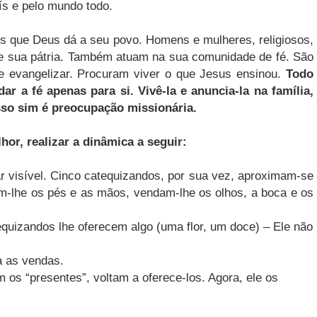
ís e pelo mundo todo.
ns que Deus dá a seu povo. Homens e mulheres, religiosos,
 de sua pátria. Também atuam na sua comunidade de fé. São
de evangelizar. Procuram viver o que Jesus ensinou.
Todo
ar a fé apenas para si. Vivê-la e anuncia-la na família,
sso sim é preocupação missionária.
r, realizar a dinâmica a seguir:
r visível. Cinco catequizandos, por sua vez, aproximam-se
-lhe os pés e as mãos, vendam-lhe os olhos, a boca e os
quizandos lhe oferecem algo (uma flor, um doce) – Ele não
a as vendas.
os “presentes”, voltam a oferece-los. Agora, ele os