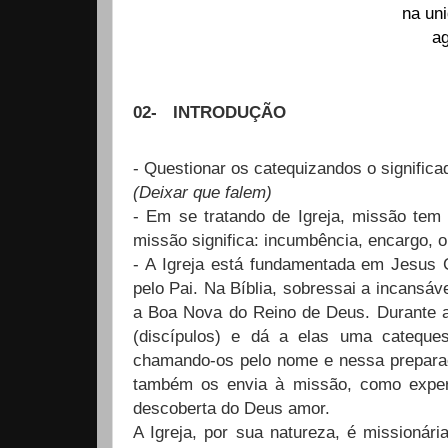
na uni
ag
02-
INTRODUÇÃO
- Questionar os catequizandos o signific
(Deixar que falem)
- Em se tratando de Igreja, missão tem 
missão significa: incumbência, encargo, ob
- A Igreja está fundamentada em Jesus 
pelo Pai. Na Bíblia, sobressai a incansáv
a Boa Nova do Reino de Deus. Durante 
(discípulos) e dá a elas uma cateque
chamando-os pelo nome e nessa preparaçã
também os envia à missão, como exper
descoberta do Deus amor.
A Igreja, por sua natureza, é missioná