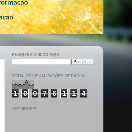
PESQUISE O BLOG AQUI
TOTAL DE VISUALIZAÇÕES DE PÁGINA
1
0
0
7
6
1
1
4
SEGUIDORES