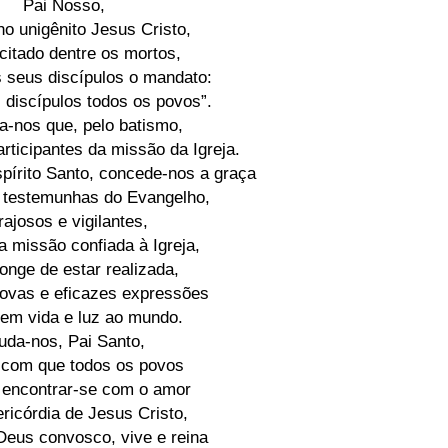
Pai Nosso,
lho unigênito Jesus Cristo,
citado dentre os mortos,
s seus discípulos o mandato:
i discípulos todos os povos”.
a-nos que, pelo batismo,
rticipantes da missão da Igreja.
pírito Santo, concede-nos a graça
 testemunhas do Evangelho,
rajosos e vigilantes,
a missão confiada à Igreja,
longe de estar realizada,
ovas e eficazes expressões
vem vida e luz ao mundo.
uda-nos, Pai Santo,
 com que todos os povos
encontrar-se com o amor
ericórdia de Jesus Cristo,
Deus convosco, vive e reina