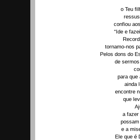
o Teu fi
ressus
confiou ao
“Ide e faze
Record
tornamo-nos pa
Pelos dons do Es
de sermos
co
para que 
ainda 
encontre n
que le
Aj
a fazer
possam 
e a mis
Ele que é 