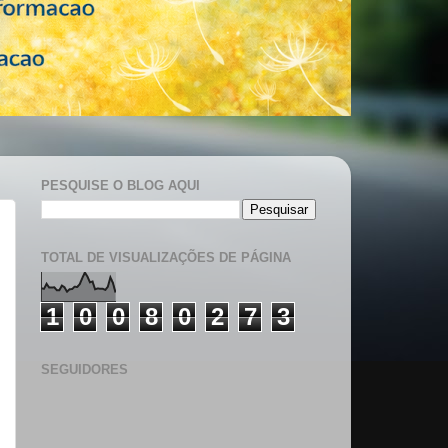
PESQUISE O BLOG AQUI
TOTAL DE VISUALIZAÇÕES DE PÁGINA
1
0
0
8
0
2
7
3
SEGUIDORES