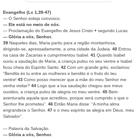
Evangelho (Lc 1,39-47)
— O Senhor esteja convosco.
— Ele está no meio de nós.
— Proclamação do Evangelho de Jesus Cristo
+
segundo Lucas.
— Glória a vós, Senhor.
39
Naqueles dias, Maria partiu para a região montanhosa,
dirigindo-se, apressadamente, a uma cidade da Judeia.
40
Entrou
na casa de Zacarias e cumprimentou Isabel.
41
Quando Isabel
ouviu a saudação de Maria, a criança pulou no seu ventre e Isabel
ficou cheia do Espírito Santo.
42
Com um grande grito, exclamou:
“Bendita és tu entre as mulheres e bendito é o fruto do teu
ventre!
43
Como posso merecer que a mãe do meu Senhor me
venha visitar?
44
Logo que a tua saudação chegou aos meus
ouvidos, a criança pulou de alegria no meu ventre.
45
Bem-
aventurada aquela que acreditou, porque será cumprido o que o
Senhor lhe prometeu”.
46
Então Maria disse: “A minha alma
engrandece o Senhor,
47
e o meu espírito se alegra em Deus, meu
Salvador”.
— Palavra da Salvação.
— Glória a vós, Senhor.