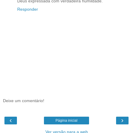
Deus expressada com verdadeira humildade.
Responder
Deixe um comentário!
‹
›
Página inicial
Ver versão para a web