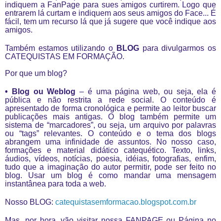
indiquem a FanPage para sues amigos curtirem. Logo que
entrarem lá curtam e indiquem aos seus amigos do Face... É
fácil, tem um recurso lá que já sugere que você indique aos
amigos.
Também estamos utilizando o
BLOG
para divulgarmos os
CATEQUISTAS EM FORMAÇÃO.
Por que um blog?
• Blog ou Weblog
– é uma página web, ou seja, ela é
pública e não restrita a rede social. O conteúdo é
apresentado de forma cronológica e permite ao leitor buscar
publicações mais antigas. O blog também permite um
sistema de “marcadores”, ou seja, um arquivo por palavras
ou “tags” relevantes. O conteúdo e o tema dos blogs
abrangem uma infinidade de assuntos. No nosso caso,
formações e material didático catequético. Texto, links,
áudios, vídeos, notícias, poesia, idéias, fotografias, enfim,
tudo que a imaginação do autor permitir, pode ser feito no
blog. Usar um blog é como mandar uma mensagem
instantânea para toda a web.
Nosso BLOG:
catequistasemformacao.blogspot
.com.br
Mas, por hora, vão visitar nossa FANPAGE ou Página no