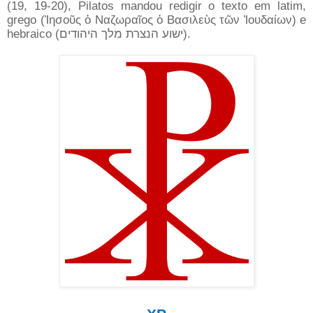
(19, 19-20), Pilatos mandou redigir o texto em latim,
grego (Ἰησοῦς ὁ Ναζωραῖος ὁ Bασιλεὺς τῶν Ἰουδαίων) e
hebraico (ישוע הנצרת מלך היהודים).