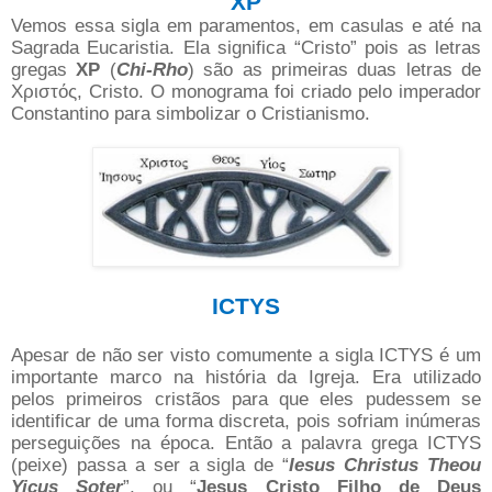
XP
Vemos essa sigla em paramentos, em casulas e até na
Sagrada Eucaristia. Ela significa “Cristo” pois as letras
gregas
XP
(
Chi-Rho
) são as primeiras duas letras de
Χριστός, Cristo. O monograma foi criado pelo imperador
Constantino para simbolizar o Cristianismo.
ICTYS
Apesar de não ser visto comumente a sigla ICTYS é um
importante marco na história da Igreja. Era utilizado
pelos primeiros cristãos para que eles pudessem se
identificar de uma forma discreta, pois sofriam inúmeras
perseguições na época. Então a palavra grega ICTYS
(peixe) passa a ser a sigla de “
Iesus Christus Theou
Yicus Soter
”, ou “
Jesus Cristo Filho de Deus