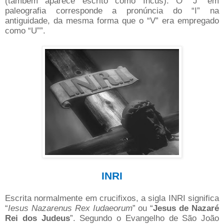
(também aparece escrito como Ihcus). O “J” em
paleografia corresponde a pronúncia do “I” na
antiguidade, da mesma forma que o “V” era empregado
como “U””.
INRI
Escrita normalmente em crucifixos, a sigla INRI significa
“
Iesus Nazarenus Rex Iudaeorum
” ou “
Jesus de Nazaré
Rei dos Judeus
”. Segundo o Evangelho de São João