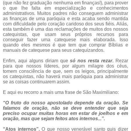
(que não fez graduação nenhuma em finanças!), para prover
o que lhe falta em especialização e conhecimentos
administrativos. Muitos padres não conseguem administrar
as finanças de uma paróquia e esta acaba sendo mantida
com dificuldade pelo coração caridoso dos seus fiéis. Aliás,
esta também é uma das reclamações de muitos dos nossos
catequistas, que usam seus próprios recursos para
conseguir fazer uma catequese mais elaborada. Isso
quando eles mesmos é que tem que comprar Bíblias e
manuais de catequese para seus catequizandos.
Enfim, aqui alguns diriam que
só nos resta rezar
.
Rezar
para que nossos líderes, por algum milagre dos céus,
tomem consciência de que, sem os leigos, principalmente
os catequistas, não haverá mais paróquia para administrar
se as coisas continuarem assim.
E aqui eu recorro a mais uma frase de São Maximiliano:
“O fruto do nosso apostolado depende da oração. Se
falamos de oração, não se deve entender que seja
preciso ocupar muitas horas em estar de joelhos e em
oração, mas que sejam feitos atos internos...”.
“Atos internos”.
O que nosso venerável santo quis dizer