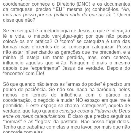
coordenador conhece o Diretório (DNC) e os documentos
da catequese, preciso
“EU”
mesma (o) conhecê-los. “
Ah,
mas não posso por em prática nada do que diz lá! ”.
Quem
disse que não?
Se eu sei qual é a metodologia de Jesus, o que é interação
fé e vida, o método ver-julgar-agir; por que não posso
colocá-los em prática? O “como” se catequiza é uma das
formas mais eficientes de se conseguir catequizar. Posso
não estar influenciando as gerações que me precedem, e a
minha já esteja um tanto perdida, mas, com certeza,
influencio aquelas que virão. Ninguém é mais o mesmo
depois que “experimenta” Jesus de verdade. Depois do
“encontro” com Ele!
Só que quando não temos as “armas do poder” é preciso um
pouco de paciência. Se não sou nada na paróquia, pelos
menos em termos de influência com o pároco ou
coordenação, o negócio é mudar NO espaço em que me é
permitido. E este espaço se chama “catequese”, aquela de
verdade, que faço quando
consigo ecoar a Palavra de Deus
entre os meus catequizandos
. É claro que preciso seguir as
“normas” e as “regras” da pastoral. Não posso fugir delas.
Tenho que trabalhar com elas a meu favor, por mais que não
concorde com elas.