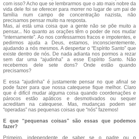
com isso? Acho que se lembrarmos que o ato mais nobre da
vida dele foi se oferecer para morrer no lugar de um pai de
família num campo de concentração nazista, não
precisamos pensar muito na resposta.
Mas, aí está uma coisa que a gente não se põe muito a
pensar... No quanto as orações têm o poder de nos mudar
“internamente”. Ao nos confessarmos fracos e impotentes, e
pedirmos ajuda a Deus, estamos, inconscientemente,
ajudando a nós mesmos. A despertar o “Espírito Santo” que
existe dentro de nós. De nada adianta nos pormos a rezar
sem dar uma “ajudinha” a esse Espírito Santo. Não
recebemos dele sete dons? Onde estão quando
precisamos?
E essa “ajudinha” é justamente pensar no que afinal se
pode fazer para que nossa catequese fique melhor. Claro
que é difícil mudar alguma coisa quando coordenações e
párocos estão apáticos e desmotivados ou sequer
acreditam na catequese. Mas, mudanças podem ser
“operadas” nas pequenas coisas que “nós” fazemos!
E que “pequenas coisas” são essas que podemos
fazer?
Primeiro, independente de saber se o padre ou o