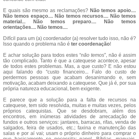
E quais são mesmo as reclamações?
Não temos apoio....
Não temos espaço.... Não temos recursos.... Não temos
material... Não temos preparo.... Não temos
orientações.... Não temos....
Difícil para um (a) coordenador (a) resolver tudo isso, não é?
Isso quando o problema não é
ter coordenação
!
E achar solução para todos estes “
não temos
”, não é assim
tão complicado. Tanto é que a catequese acontece, apesar
de todos estes problemas. Mas, a que custo? E não estou
aqui falando do “custo financeiro... Falo do custo de
perdermos pessoas que acabam desanimando e, sem
motivação, acabam deixando a catequese. Que já é, por sua
própria natureza educacional, bem exigente.
E parece que a solução para a falta de recursos na
catequese, tem sido resolvida, muitas e muitas vezes, pelos
próprios catequistas. Que se desdobram, além dos
encontros, em inúmeras atividades de arrecadação de
fundos e outros serviços: jantares, barracas, rifas, venda de
salgados, feira de usados, etc.; faxina e manutenção das
salas e por aí vai; usam o próprio dinheiro para comprar o
que basicamente se necessita: papel, Bíblias, manuais,