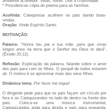
ambiente acolhedor: velas, flores. Use a criatividade.
* Providenciar cópia do poema para as famílias.
Acolhida
: Catequistas acolhem os pais dando boas-
vindas.
Oração
: Vinde Espírito Santo.
MOTIVAÇÃO:
Palavra:
"
Honra teu pai e tua mãe, para que vivas
longos anos na terra que o Senhor teu Deus te dará
”.
(Êxodo 20,12).
Reflexão
: Explicação da palavra, falando sobre o amor
dos pais para com os filhos. O porquê de todos estarem
ali. O motivo é se aproximar mais dos seus filhos.
Dinâmica tema:
Por favor me toque!
O dirigente pede para que os pais façam um círculo por
fora e os Catequizandos no lado de dentro na frente dos
pais. Coloca-se uma música instrumental,
Catequizandos anda para direita e país para esquerda,