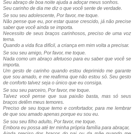
Seu abraço de boa noite ajuda a adoçar meus sonhos.
Seu carinho de dia me diz o que você sente de verdade.
Se sou seu adolescente, Por favor, me toque.
Não pense que eu, por estar quase crescido, já não precise
saber que você ainda se importa.
Necessito de seus braços carinhosos, preciso de uma voz
terna.
Quando a vida fica difícil, a criança em mim volta a precisar.
Se sou seu amigo, Por favor, me toque.
Nada como um abraço afetuoso para eu saber que você se
importa.
Um gesto de carinho quando estou deprimido me garante
que sou amado, e me reafirma que não estou só. Seu gesto
de conforto talvez seja o único que eu consiga.
Se sou seu parceiro, Por favor, me toque.
Talvez você pense que sua paixão basta, mas só seus
braços detêm meus temores.
Preciso de seu toque terno e confortador, para me lembrar
de que sou amado apenas porque eu sou eu.
Se sou seu filho adulto, Por favor, me toque.
Embora eu possa até ter minha própria família para abraçar,
Ainda preciso dos braços do pai ou da mãe quando me