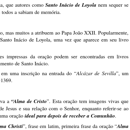
da, que autores como
Santo Inácio de Loyola
nem sequer se
 todos a sabiam de memória.
do, mas muitos a atribuem ao Papa João XXII. Popularmente,
r Santo Inácio de Loyola, uma vez que aparece em seu livro
ões impressas da oração podem ser encontradas em livros
imento de Santo Inácio.
 em uma inscrição na entrada do “
Alcázar de Sevilla
”, um
-1369.
ava a
“Alma de Cristo
”. Esta oração tem imagens vivas que
e Jesus e sua relação com o Senhor, enquanto referir-se ao
 uma oração
ideal para depois de receber a Comunhão
.
ma Christi
”, frase em latim, primeira frase da oração “
Alma