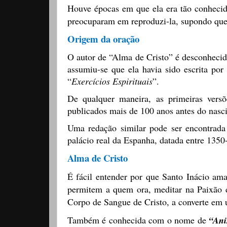
Houve épocas em que ela era tão conheci
preocuparam em reproduzi-la, supondo que
Origem da oração
O autor de “Alma de Cristo” é desconheci
assumiu-se que ela havia sido escrita po
“
Exercícios Espirituais
”.
De qualquer maneira, as primeiras vers
publicados mais de 100 anos antes do nasc
Uma redação similar pode ser encontrada
palácio real da Espanha, datada entre 1350
Alma de Cristo
É fácil entender por que Santo Inácio am
permitem a quem ora, meditar na Paixão d
Corpo de Sangue de Cristo, a converte em
Também é conhecida com o nome de
“Ani