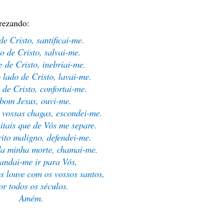
rezando:
e Cristo, santificai-me.
o de Cristo, salvai-me.
 de Cristo, inebriai-me.
 lado de Cristo, lavai-me.
 de Cristo, confortai-me.
bom Jesus, ouvi-me.
 vossas chagas, escondei-me.
tais que de Vós me separe.
rito maligno, defendei-me.
a minha morte, chamai-me.
andai-me ir para Vós,
s louve com os vossos santos,
or todos os séculos.
Amém.