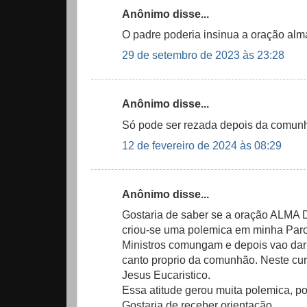
Anônimo disse...
O padre poderia insinua a oração alma
29 de setembro de 2023 às 23:28
Anônimo disse...
Só pode ser rezada depois da comunh
12 de fevereiro de 2024 às 08:29
Anônimo disse...
Gostaria de saber se a oração ALMA
criou-se uma polemica em minha Paroq
Ministros comungam e depois vao da
canto proprio da comunhão. Neste cu
Jesus Eucaristico.
Essa atitude gerou muita polemica,
Gostaria de receber orientação