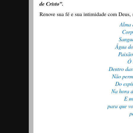
de Cristo”.
Renove sua fé e sua intimidade com Deus, 
Alma d
Corp
Sangue
Água do
Paixão
Ó 
Dentro das
Não permi
Do espí
Na hora d
E m
para que vo
p