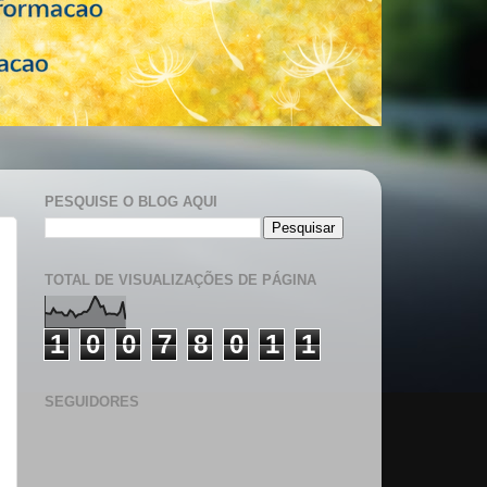
PESQUISE O BLOG AQUI
TOTAL DE VISUALIZAÇÕES DE PÁGINA
1
0
0
7
8
0
1
1
SEGUIDORES