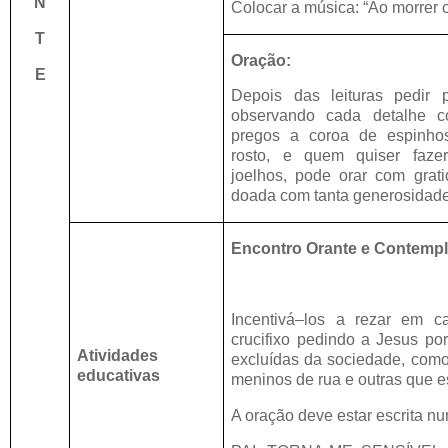
N
Colocar a música: “Ao morrer c
T
Oração:
E
Depois das leituras pedir 
observando cada detalhe 
pregos a coroa de espinho
rosto, e quem quiser faz
joelhos, pode orar com grat
doada com tanta generosidade
Encontro Orante e Contempl
Incentivá–los a rezar em 
crucifixo pedindo a Jesus po
Atividades
excluídas da sociedade, como
educativas
meninos de rua e outras que e
A oração deve estar escrita n