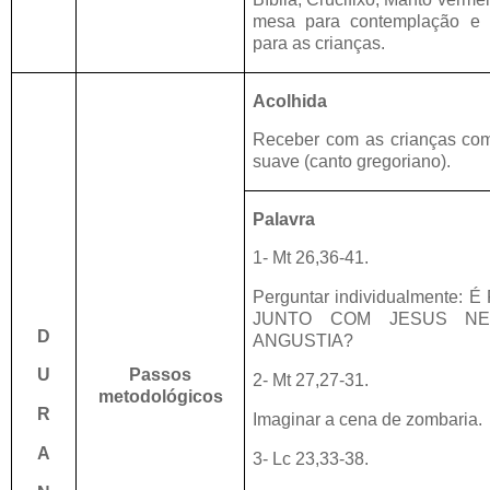
mesa para contemplação e 
para as crianças.
Acolhida
Receber com as crianças c
suave (canto gregoriano).
Palavra
1- Mt 26,36-41.
Perguntar individualmente:
JUNTO COM JESUS N
D
ANGUSTIA?
U
Passos
2- Mt 27,27-31.
metodológicos
R
Imaginar a cena de zombaria.
A
3- Lc 23,33-38.