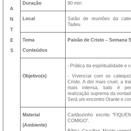
Duração
90 min
A
Local
Salão de reuniões da cat
N
Tadeu
T
Tema
Paixão de Cristo – Semana 
E
Conteúdos
S
- Prática da espiritualidade e
Objetivo(s)
- Vivenciar com os catequ
Cristo. A dor mais cruel, a tr
mais intensa, tudo é pe
realização suprema da vontad
Será um encontro Orante e co
Material
Cartãozinho escrito “FIQU
COMIGO”.
(Ambiente)
Bíblia, Crucifixo, Manto verm