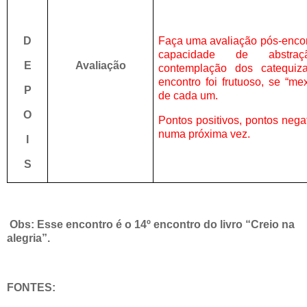
D
Faça uma avaliação pós-encon
capacidade de abstra
E
Avaliação
contemplação dos catequiz
encontro foi frutuoso, se “me
P
de cada um.
O
Pontos positivos, pontos neg
numa próxima vez.
I
S
Obs: Esse encontro é o 14º encontro do livro “Creio na
alegria”.
FONTES: