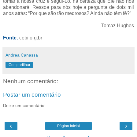
tomar a nossa cruz e segui-Lo, na certeza que Ele não nos
abandonará! Ressoa para nós hoje a pergunta de dois mil
anos atrás: “Por que são tão medrosos? Ainda não têm fé?”
Tomaz Hughes
Fonte:
cebi.org.br
Andrea Canassa
Compartilhar
Nenhum comentário:
Postar um comentário
Deixe um comentário!
‹
›
Página inicial