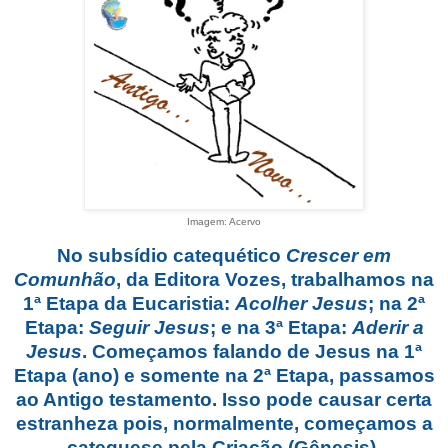
Imagem: Acervo
No su
bsídio catequético
Crescer em
Comunhão
, da Editora Vozes, trabalhamos na
1ª Etapa da Eucaristia:
Acolher Jesus
; na 2ª
Etapa:
Seguir Jesus
; e na 3ª Etapa:
Aderir a
Jesus
. Começamos falando de Jesus na 1ª
Etapa (ano) e somente na 2ª Etapa, passamos
ao Antigo testamento. Isso pode causar certa
estranheza pois, normalmente, começamos a
catequese pela Criação (Gênesis).