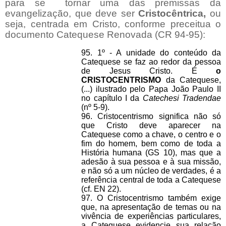
para se
tornar uma das premissas da
evangelização, que deve ser
Cristocêntrica,
ou
seja, centrada em Cristo, conforme preceitua o
documento Catequese Renovada (CR 94-95):
95. 1º - A unidade do conteúdo da
Catequese se faz ao redor da pessoa
de Jesus Cristo. É
o
CRISTOCENTRISMO
da Catequese,
(...) ilustrado pelo Papa João Paulo II
no capítulo I da
Catechesi Tradendae
(nº 5-9).
96. Cristocentrismo significa não só
que Cristo deve aparecer na
Catequese como a chave, o centro e o
fim do homem, bem como de toda a
História humana (GS 10), mas que a
adesão à sua pessoa e à sua missão,
e não só a um núcleo de verdades, é a
referência central de toda a Catequese
(cf. EN 22).
97. O Cristocentrismo também exige
que, na apresentação de temas ou na
vivência de experiências particulares,
a Catequese evidencie sua relação