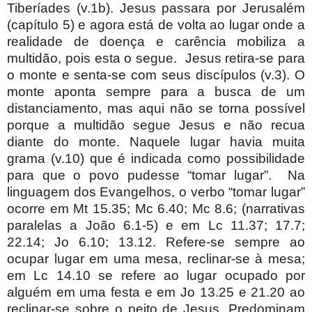
Tiberíades (v.1b). Jesus passara por Jerusalém
(capítulo 5) e agora está de volta ao lugar onde a
realidade de doença e carência mobiliza a
multidão, pois esta o segue. Jesus retira-se para
o monte e senta-se com seus discípulos (v.3). O
monte aponta sempre para a busca de um
distanciamento, mas aqui não se torna possível
porque a multidão segue Jesus e não recua
diante do monte. Naquele lugar havia muita
grama (v.10) que é indicada como possibilidade
para que o povo pudesse “tomar lugar”. Na
linguagem dos Evangelhos, o verbo “tomar lugar”
ocorre em Mt 15.35; Mc 6.40; Mc 8.6; (narrativas
paralelas a João 6.1-5) e em Lc 11.37; 17.7;
22.14; Jo 6.10; 13.12. Refere-se sempre ao
ocupar lugar em uma mesa, reclinar-se à mesa;
em Lc 14.10 se refere ao lugar ocupado por
alguém em uma festa e em Jo 13.25 e 21.20 ao
reclinar-se sobre o peito de Jesus. Predominam