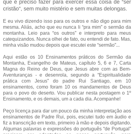
que é preciso fazer para exercer essa coisa de “ser
cristão”, sem muito mistério e sem muitas delongas.
E eu vivo dizendo isso para os outros e não digo para mim
mesma. Aliás, acho que eu nunca li “pra mim” o sermão da
montanha. Leio para “os outros” e interpreto para meus
catequizandos. Nunca olhei de fato, ou entendi de fato. Mas,
minha visão mudou depois que escutei este “sermão”...
Aqui estão os 10 Ensinamentos práticos do Sermão da
Montanha, Evangelho de Mateus, capítulo 5, 6 e 7, Carta
Magna do Reino de Deus, que Jesus abre com as Bem-
Aventuranças - e desenrola, segundo a “Espiritualidade
prática com Jesus” do padre Rui Santiago, em 10
ensinamentos, como foram 10 os mandamentos de Deus
para o povo do deserto. Vou publicar nesta postagem o 1º
Ensinamento, e os demais, um a cada dia. Acompanhe!
Peço licença para dar um pouco da minha interpretação aos
ensinamentos de Padre Rui, pois, escutei tudo em áudio e
fiz a transcrição em texto, primeiro à mão e depois digitando.
Algumas palavras e expressões do português “de Portugal”