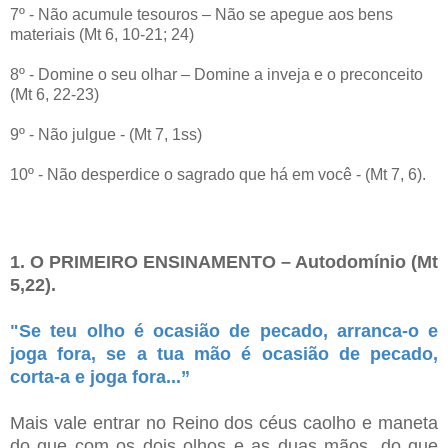
7º - Não acumule tesouros – Não se apegue aos bens
materiais (Mt 6, 10-21; 24)
8º - Domine o seu olhar – Domine a inveja e o preconceito
(Mt 6, 22-23)
9º - Não julgue - (Mt 7, 1ss)
10º - Não desperdice o sagrado que há em você - (Mt 7, 6).
1. O PRIMEIRO ENSINAMENTO – Autodomínio (Mt
5,22).
"Se teu olho é ocasião de pecado, arranca-o e
joga fora, se a tua mão é ocasião de pecado,
corta-a e joga fora...”
Mais vale entrar no Reino dos céus caolho e maneta
do que com os dois olhos e as duas mãos, do que