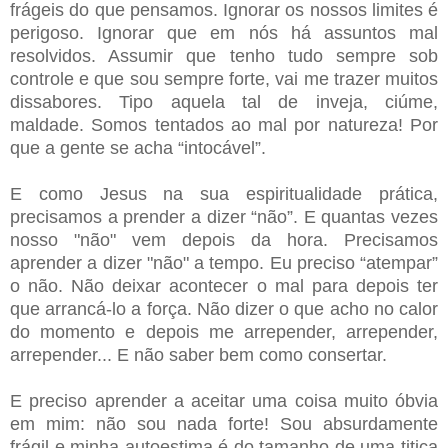
frágeis do que pensamos. Ignorar os nossos limites é
perigoso. Ignorar que em nós há assuntos mal
resolvidos. Assumir que tenho tudo sempre sob
controle e que sou sempre forte, vai me trazer muitos
dissabores. Tipo aquela tal de inveja, ciúme,
maldade. Somos tentados ao mal por natureza! Por
que a gente se acha “intocável”.
E como Jesus na sua espiritualidade prática,
precisamos a prender a dizer “não”. E quantas vezes
nosso "não" vem depois da hora. Precisamos
aprender a dizer "não" a tempo. Eu preciso “atempar”
o não. Não deixar acontecer o mal para depois ter
que arrancá-lo a força. Não dizer o que acho no calor
do momento e depois me arrepender, arrepender,
arrepender... E não saber bem como consertar.
E preciso aprender a aceitar uma coisa muito óbvia
em mim: não sou nada forte! Sou absurdamente
frágil e minha autoestima é do tamanho de uma titica