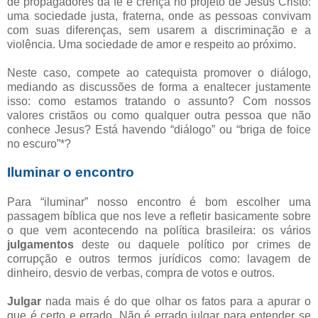
de propagadores da fé e crença no projeto de Jesus Cristo:
uma sociedade justa, fraterna, onde as pessoas convivam
com suas diferenças, sem usarem a discriminação e a
violência. Uma sociedade de amor e respeito ao próximo.
Neste caso, compete ao catequista promover o diálogo,
mediando as discussões de forma a enaltecer justamente
isso: como estamos tratando o assunto? Com nossos
valores cristãos ou como qualquer outra pessoa que não
conhece Jesus? Está havendo “diálogo” ou “briga de foice
no escuro”*?
Iluminar o encontro
Para “iluminar” nosso encontro é bom escolher uma
passagem bíblica que nos leve a refletir basicamente sobre
o que vem acontecendo na política brasileira: os vários
julgamentos
deste ou daquele político por crimes de
corrupção e outros termos jurídicos como: lavagem de
dinheiro, desvio de verbas, compra de votos e outros.
Julgar
nada mais é do que olhar os fatos para a apurar o
que é certo e errado. Não é errado julgar para entender se