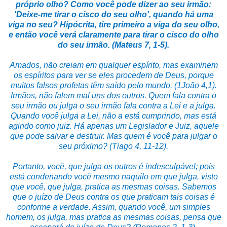
próprio olho? Como você pode dizer ao seu irmão:
'Deixe-me tirar o cisco do seu olho', quando há uma
viga no seu? Hipócrita, tire primeiro a viga do seu olho,
e então você verá claramente para tirar o cisco do olho
do seu irmão. (Mateus 7, 1-5).
Amados, não creiam em qualquer espírito, mas examinem
os espíritos para ver se eles procedem de Deus, porque
muitos falsos profetas têm saído pelo mundo. (1João 4,1).
Irmãos, não falem mal uns dos outros. Quem fala contra o
seu irmão ou julga o seu irmão fala contra a Lei e a julga.
Quando você julga a Lei, não a está cumprindo, mas está
agindo como juiz. Há apenas um Legislador e Juiz, aquele
que pode salvar e destruir. Mas quem é você para julgar o
seu próximo? (Tiago 4, 11-12).
Portanto, você, que julga os outros é indesculpável; pois
está condenando você mesmo naquilo em que julga, visto
que você, que julga, pratica as mesmas coisas. Sabemos
que o juízo de Deus contra os que praticam tais coisas é
conforme a verdade. Assim, quando você, um simples
homem, os julga, mas pratica as mesmas coisas, pensa que