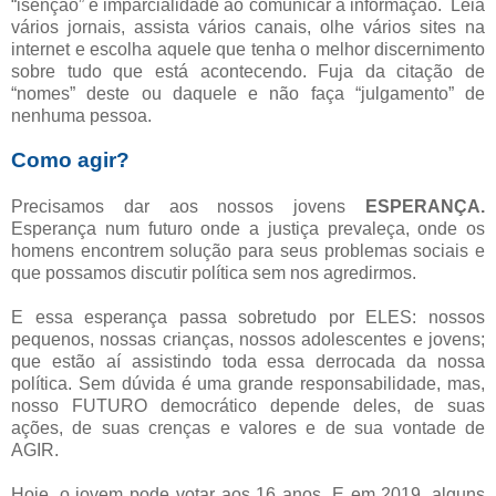
“isenção” e imparcialidade ao comunicar a informação. Leia
vários jornais, assista vários canais, olhe vários sites na
internet e escolha aquele que tenha o melhor discernimento
sobre tudo que está acontecendo. Fuja da citação de
“nomes” deste ou daquele e não faça “julgamento” de
nenhuma pessoa.
Como agir?
Precisamos dar aos nossos jovens
ESPERANÇA.
Esperança num futuro onde a justiça prevaleça, onde os
homens encontrem solução para seus problemas sociais e
que possamos discutir política sem nos agredirmos.
E essa esperança passa sobretudo por ELES: nossos
pequenos, nossas crianças, nossos adolescentes e jovens;
que estão aí assistindo toda essa derrocada da nossa
política. Sem dúvida é uma grande responsabilidade, mas,
nosso FUTURO democrático depende deles, de suas
ações, de suas crenças e valores e de sua vontade de
AGIR.
Hoje, o jovem pode votar aos 16 anos. E em 2019, alguns