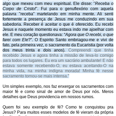
algo que mexeu com meu espiritual. Ele disse: "
Receba o
Corpo de Cristo!
". Fui para o genuflexório com aquela
palavra "receba" martelando em minha mente. Ali senti
fortemente a presença de Jesus me conduzindo em sua
sabedoria. Receber é aceitar o que é oferecido. Eu recebi
Jesus e naquele momento eu estava indo me ajoelhar com
ele. E meu coração questionava: “
Agora que O recebi, o que
farei com Ele
?”. O Espirito Santo embriagou-me e vivi de
fato, pela primeira vez, o sacramento da Eucaristia (por volta
dos meus trinta e dois anos)
.
Compreendi que tinha
recebido Jesus e agora tinha a missão de leva-lo comigo
para todos os lugares. Eu era um sacrário ambulante! E não
estava somente recebendo-O, eu estava aceitando-O na
minha vida, na minha indigna morada! Minha fé nesse
sacramento tornou-se mais intensa.”
Um simples exemplo, nos faz enxergar os sacramentos com
maior fé e como sinal de amor de Deus por nós. Meros
detalhes que Deus providencia em nossos rumos.
Quem foi seu exemplo de fé? Como te conquistou pra
Jesus? Para muitos esses modelos de fé vieram da própria