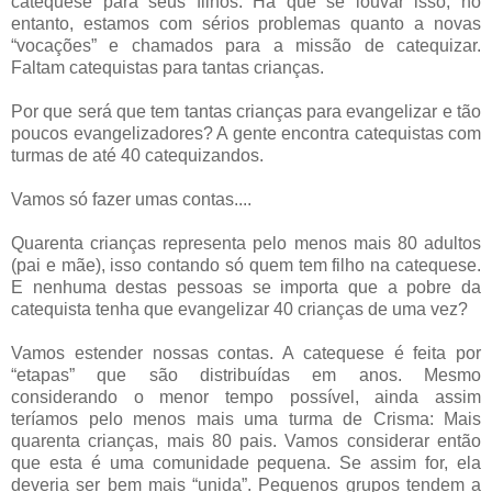
catequese para seus filhos. Há que se louvar isso, no
entanto, estamos com sérios problemas quanto a novas
“vocações” e chamados para a missão de catequizar.
Faltam catequistas para tantas crianças.
Por que será que tem tantas crianças para evangelizar e tão
poucos evangelizadores? A gente encontra catequistas com
turmas de até 40 catequizandos.
Vamos só fazer umas contas....
Quarenta crianças representa pelo menos mais 80 adultos
(pai e mãe), isso contando só quem tem filho na catequese.
E nenhuma destas pessoas se importa que a pobre da
catequista tenha que evangelizar 40 crianças de uma vez?
Vamos estender nossas contas. A catequese é feita por
“etapas” que são distribuídas
em anos. Mesmo
considerando o menor tempo possível, ainda assim
teríamos pelo menos mais uma turma de Crisma: Mais
quarenta crianças, mais 80 pais. Vamos considerar então
que esta é uma comunidade pequena. Se assim for, ela
deveria ser bem mais “unida”. Pequenos grupos tendem a