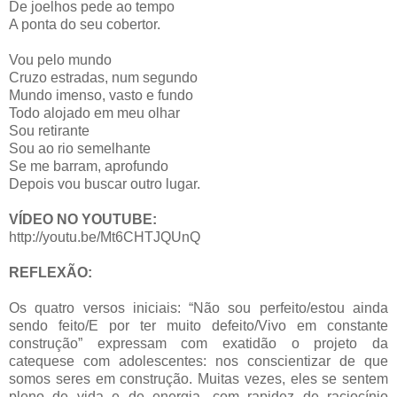
De joelhos pede ao tempo
A ponta do seu cobertor.
Vou pelo mundo
Cruzo estradas, num segundo
Mundo imenso, vasto e fundo
Todo alojado em meu olhar
Sou retirante
Sou ao rio semelhante
Se me barram, aprofundo
Depois vou buscar outro lugar.
VÍDEO NO YOUTUBE:
http://youtu.be/Mt6CHTJQUnQ
REFLEXÃO:
Os quatro versos iniciais: “Não sou perfeito/estou ainda
sendo feito/E por ter muito defeito/Vivo em constante
construção” expressam com exatidão o projeto da
catequese com adolescentes: nos conscientizar de que
somos seres em construção. Muitas vezes, eles se sentem
pleno de vida e de energia, com rapidez de raciocínio