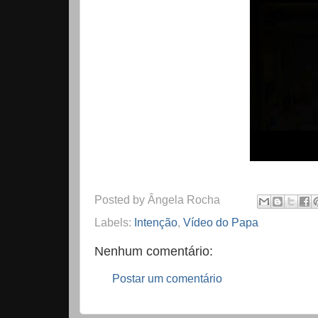
Posted by
Ângela Rocha
Labels:
Intenção
,
Vídeo do Papa
Nenhum comentário:
Postar um comentário