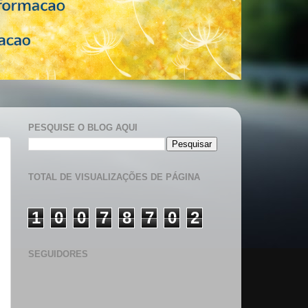
PESQUISE O BLOG AQUI
TOTAL DE VISUALIZAÇÕES DE PÁGINA
1
0
0
7
8
7
0
2
SEGUIDORES