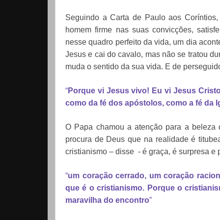
Seguindo a Carta de Paulo aos Coríntios,
homem firme nas suas convicções, satisfe
nesse quadro perfeito da vida, um dia acon
Jesus e cai do cavalo, mas não se tratou 
muda o sentido da sua vida. E de perseguid
“
Porque vi Jesus vivo! Eu vi Jesus Crist
como da fé dos apóstolos, como a fé da I
O Papa chamou a atenção para a beleza de
procura de Deus que na realidade é titub
cristianismo – disse - é graça, é surpresa 
“
um coração cerrado, um coração raciona
que é o cristianismo. Porque o cristiani
maravilha do encontro
”