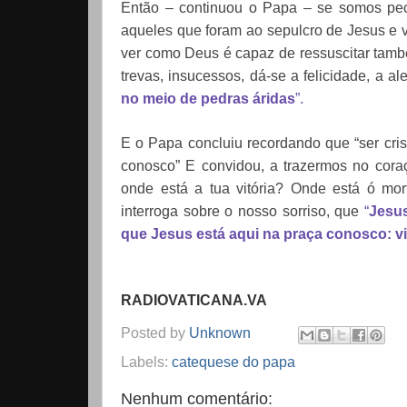
Então – continuou o Papa – se somos pec
aqueles que foram ao sepulcro de Jesus e v
ver como Deus é capaz de ressuscitar també
trevas, insucessos, dá-se a felicidade, a ale
no meio de pedras áridas
”.
E o Papa concluiu recordando que “ser cris
conosco” E convidou, a trazermos no cora
onde está a tua vitória? Onde está ó mo
interroga sobre o nosso sorriso, que
“
Jesus
que Jesus está aqui na praça conosco: v
RADIOVATICANA.VA
Posted by
Unknown
Labels:
catequese do papa
Nenhum comentário: