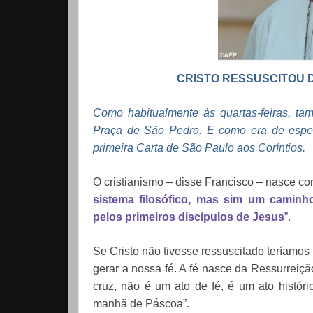
CRISTO RESSUSCITOU D
Como habitualmente às quartas-feiras, t
Praça de São Pedro. E como era de esper
primeira Carta de São Paulo aos Coríntios.
O cristianismo – disse Francisco – nasce co
sistema filosófico, mas sim um camin
pelos primeiros discípulos de Jesus
”.
Se Cristo não tivesse ressuscitado teríamo
gerar a nossa fé. A fé nasce da Ressurreiçã
cruz, não é um ato de fé, é um ato históri
manhã de Páscoa”.