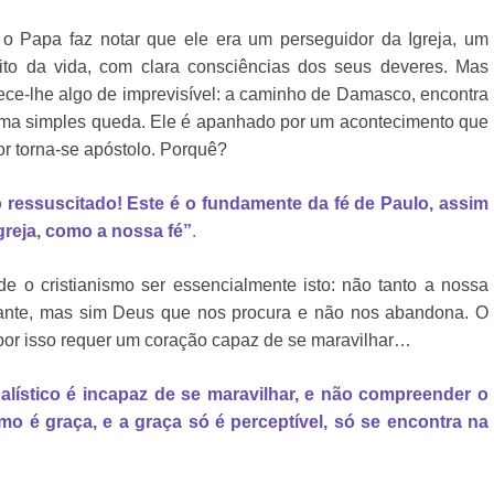
 o Papa faz notar que ele era um perseguidor da Igreja, um
ito da vida, com clara consciências dos seus deveres. Mas
tece-lhe algo de imprevisível: a caminho de Damasco, encontra
duma simples queda. Ele é apanhado por um acontecimento que
or torna-se apóstolo. Porquê?
o ressuscitado! Este é o fundamente da fé de Paulo, assim
greja, como a nossa fé”
.
 o cristianismo ser essencialmente isto: não tanto a nossa
eante, mas sim Deus que nos procura e não nos abandona. O
e por isso requer um coração capaz de se maravilhar…
lístico é incapaz de se maravilhar, e não compreender o
smo é graça, e a graça só é perceptível, só se encontra na