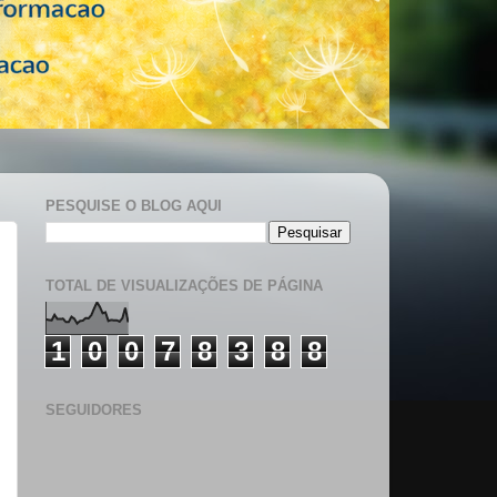
PESQUISE O BLOG AQUI
TOTAL DE VISUALIZAÇÕES DE PÁGINA
1
0
0
7
8
3
8
8
SEGUIDORES