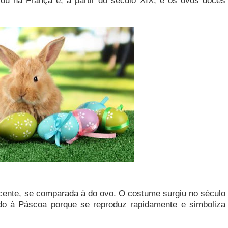
ou na França e, a partir do século XIX, e os ovos doces
ecente, se comparada à do ovo. O costume surgiu no século
do à Páscoa porque se reproduz rapidamente e simboliza