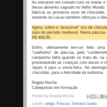
Ao entrarem em contato com os maias e a
desse alimento sagrado no Velho Mundo. 
fabricar os primeiros ovos de chocolate. 
semente do cacau também reforçou o idea
Agora, sobre o “acessível” ovo de chocol
ouro do período medieval. Nesta páscoa 
R$ 400,00
Enfim, ultimamente tem-se feito uma 
“coelhinho” de páscoa, pelo “cordeirin
campanha falha quando se trata de, na 
presenteando as crianças com doces e c
Jejum é para a sexta-feira. No domingo
chocolate, para a felicidade da indústria.
Ângela Rocha
Catequistas em formação
Posted by
Ângela Rocha
Labels:
artigo
,
Páscoa
,
Semana Santa