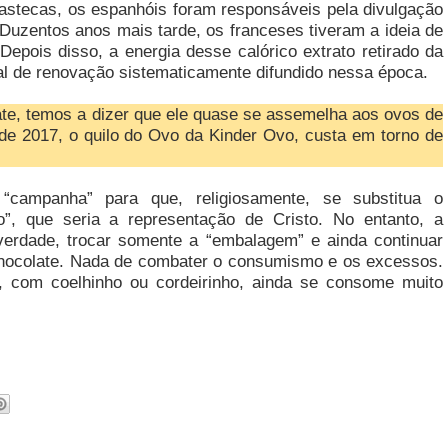
stecas, os espanhóis foram responsáveis pela divulgação
Duzentos anos mais tarde, os franceses tiveram a ideia de
Depois disso, a energia desse calórico extrato retirado da
l de renovação sistematicamente difundido nessa época.
ate, temos a dizer que ele quase se assemelha aos ovos de
de 2017, o quilo do Ovo da Kinder Ovo, custa em torno de
“campanha” para que, religiosamente, se substitua o
ho”, que seria a representação de Cristo. No entanto, a
verdade, trocar somente a “embalagem” e ainda continuar
hocolate. Nada de combater o consumismo e os excessos.
, com coelhinho ou cordeirinho, ainda se consome muito