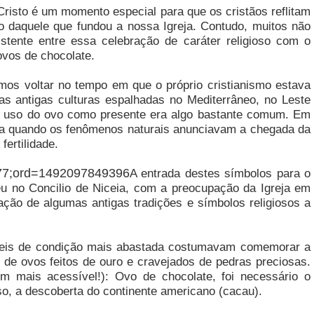
Cristo é um momento especial para que os cristãos reflitam
cio daquele que fundou a nossa Igreja. Contudo, muitos não
stente entre essa celebração de caráter religioso com o
ovos de chocolate.
mos voltar no tempo em que o próprio cristianismo estava
ias antigas culturas espalhadas no Mediterrâneo, no Leste
o uso do ovo como presente era algo bastante comum. Em
cia quando os fenômenos naturais anunciavam a chegada da
fertilidade.
A entrada destes símbolos para o
ceu no Concilio de Niceia, com a preocupação da Igreja em
ação de algumas antigas tradições e símbolos religiosos a
 reis de condição mais abastada costumavam comemorar a
e ovos feitos de ouro e cravejados de pedras preciosas.
 mais acessível!): Ovo de chocolate, foi necessário o
so, a descoberta do continente americano (cacau).