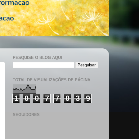
PESQUISE O BLOG AQUI
TOTAL DE VISUALIZAÇÕES DE PÁGINA
1
0
0
7
7
0
3
9
SEGUIDORES