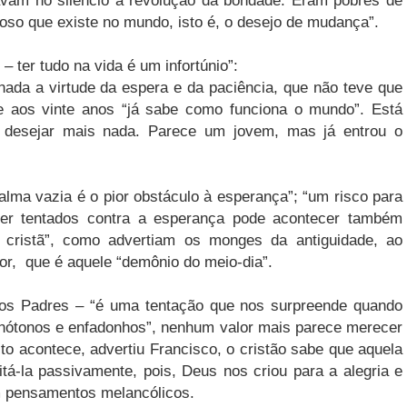
avam no silêncio a revolução da bondade. Eram pobres de
oso que existe no mundo, isto é, o desejo de mudança”.
– ter tudo na vida é um infortúnio”:
da a virtude da espera e da paciência, que não teve que
e aos vinte anos “já sabe como funciona o mundo”. Está
o desejar mais nada. Parece um jovem, mas já entrou o
lma vazia é o pior obstáculo à esperança”; “um risco para
ser tentados contra a esperança pode acontecer também
 cristã”, como advertiam os monges da antiguidade, ao
vor, que é aquele “demônio do meio-dia”.
 os Padres – “é uma tentação que nos surpreende quando
ótonos e enfadonhos”, nenhum valor mais parece merecer
to acontece, advertiu Francisco, o cristão sabe que aquela
tá-la passivamente, pois, Deus nos criou para a alegria e
em pensamentos melancólicos.