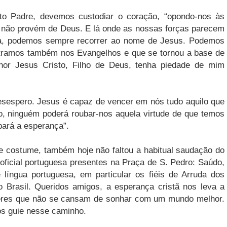
nto Padre, devemos custodiar o coração, “opondo-nos às
te não provém de Deus. E lá onde as nossas forças parecem
ura, podemos sempre recorrer ao nome de Jesus. Podemos
ntramos também nos Evangelhos e que se tornou a base de
enhor Jesus Cristo, Filho de Deus, tenha piedade de mim
esespero. Jesus é capaz de vencer em nós tudo aquilo que
, ninguém poderá roubar-nos aquela virtude de que temos
bará a esperança”.
 costume, também hoje não faltou a habitual saudação do
oficial portuguesa presentes na Praça de S. Pedro: Saúdo,
 língua portuguesa, em particular os fiéis de Arruda dos
 Brasil. Queridos amigos, a esperança cristã nos leva a
heres que não se cansam de sonhar com um mundo melhor.
os guie nesse caminho.