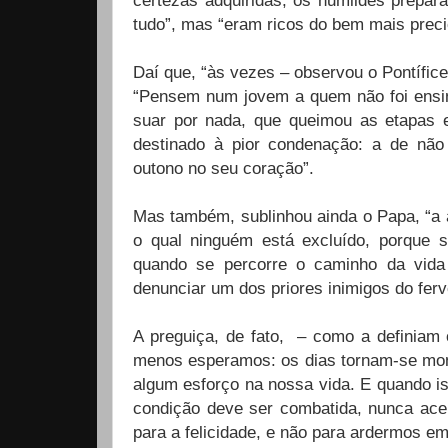
certezas adquiridas, os humildes prepar
tudo”, mas “eram ricos do bem mais preci
Daí que, “às vezes – observou o Pontífice 
“Pensem num jovem a quem não foi ensina
suar por nada, que queimou as etapas 
destinado à pior condenação: a de nã
outono
no seu coração”.
Mas também, sublinhou ainda o Papa, “a a
o qual ninguém está excluído, porque 
quando se percorre o caminho da vida
denunciar um dos priores inimigos do fer
A preguiça, de fato, – como a definiam
menos esperamos: os dias tornam-se mon
algum esforço na nossa vida. E quando is
condição deve ser combatida, nunca acei
para a felicidade, e não para ardermos 