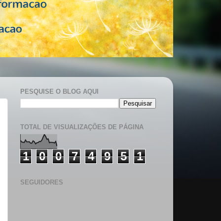
PESQUISE O BLOG AQUI
TOTAL DE VISUALIZAÇÕES DE PÁGINA
1
0
0
7
4
9
5
1
SEGUIDORES