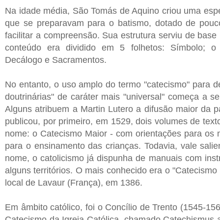
Na idade média, São Tomás de Aquino criou uma espé
que se preparavam para o batismo, dotado de pouco 
facilitar a compreensão. Sua estrutura serviu de base
conteúdo era dividido em 5 folhetos: Símbolo; o
Decálogo e Sacramentos.
No entanto, o uso amplo do termo "catecismo" para d
doutrinárias" de caráter mais "universal" começa a 
Alguns atribuem a Martin Lutero a difusão maior da 
publicou, por primeiro, em 1529, dois volumes de textos
nome: o Catecismo Maior - com orientações para os m
para o ensinamento das crianças. Todavia, vale salien
nome, o catolicismo já dispunha de manuais com inst
alguns territórios. O mais conhecido era o "Catecismo
local de Lavaur (França), em 1386.
Em âmbito católico, foi o Concílio de Trento (1545-15
Catecismo da Igreja Católica, chamado Catechismus a