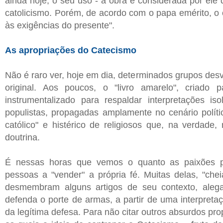
ainda hoje, o seu uso - a obra é considerada por ele 
catolicismo. Porém, de acordo com o papa emérito, o
às exigências do presente".
As apropriações do Catecismo
Não é raro ver, hoje em dia, determinados grupos de
original. Aos poucos, o "livro amarelo", criado 
instrumentalizado para respaldar interpretações is
populistas, propagadas amplamente no cenário polít
católico" e histérico de religiosos que, na verdade
doutrina.
É nessas horas que vemos o quanto as paixões pa
pessoas a "vender" a própria fé. Muitas delas, "chei
desmembram alguns artigos de seu contexto, alega
defenda o porte de armas, a partir de uma interpretaç
da legítima defesa. Para não citar outros absurdos pr