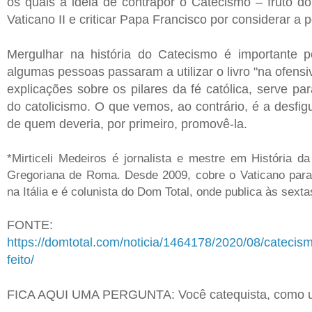
os quais a ideia de contrapor o Catecismo – fruto do 
Vaticano II e criticar Papa Francisco por considerar a 
Mergulhar na história do Catecismo é importante 
algumas pessoas passaram a utilizar o livro "na ofensi
explicações sobre os pilares da fé católica, serve p
do catolicismo. O que vemos, ao contrário, é a desfig
de quem deveria, por primeiro, promovê-la.
*Mirticeli Medeiros é jornalista e mestre em História da
Gregoriana de Roma. Desde 2009, cobre o Vaticano para
na Itália e é colunista do Dom Total, onde publica às sexta
FONTE:
https://domtotal.com/noticia/1464178/2020/08/catecismo
feito/
FICA AQUI UMA PERGUNTA: Você catequista, como u