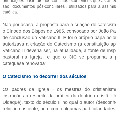
orientações pastorais dos concílios ecumênicos que as ante
são "documentos pós-conciliares", utilizados para a assimi
católica.
Não por acaso, a proposta para a criação do catecism
o Sínodo dos Bispos de 1985, convocado por João Pa
de conclusão do Vaticano II. E foi o próprio papa pol
autorizava a criação do Catecismo (a constituição ap
Vaticano II deveria ser, na atualidade, a fonte de in
pastoral na Igreja", e que o CIC se propunha a 
catequese renovada".
O Catecismo no decorrer dos séculos
Os padres da Igreja - os mestres do cristianismo
instruções a respeito da prática da doutrina cristã.
Didaqué), texto do século II no qual o autor (descon
religião nascente, bem como algumas particularidades 