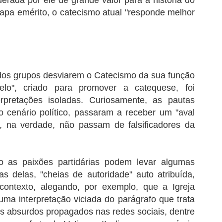
derada por ele de grande valor para a história do
apa emérito, o catecismo atual "responde melhor
ados grupos desviarem o Catecismo da sua função
relo", criado para promover a catequese, foi
erpretações isoladas. Curiosamente, as pautas
 cenário político, passaram a receber um "aval
ue, na verdade, não passam de falsificadores da
 as paixões partidárias podem levar algumas
as delas, "cheias de autoridade" auto atribuída,
ontexto, alegando, por exemplo, que a Igreja
uma interpretação viciada do parágrafo que trata
ros absurdos propagados nas redes sociais, dentre