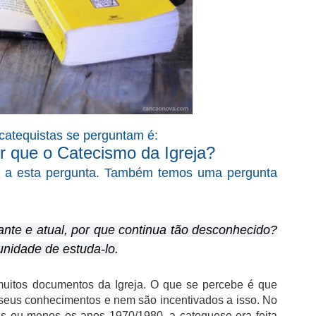
catequistas se perguntam é:
or que o Catecismo da Igreja?
er a esta pergunta. Também temos uma pergunta
nte e atual, por que continua tão desconhecido?
unidade de estuda-lo.
muitos documentos da Igreja. O que se percebe é que
 seus conhecimentos e nem são incentivados a isso. No
ais ou menos os anos 1970/1980, a catequese era feita