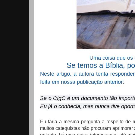
Uma coisa que os 
Se temos a Bíblia, p
Neste artigo, a autora tenta respond
feita em nossa publicação anterior:
Se o CIgC é um documento tão importa
Eu já o conhecia, mas nunca tive oport
Eu faria a mesma pergunta a respeito de 
muitos catequistas não procuram aprimorar
entanto, há uma coisa interessante: até m