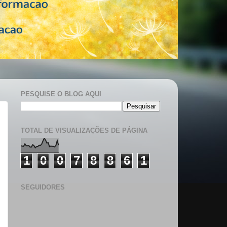
PESQUISE O BLOG AQUI
TOTAL DE VISUALIZAÇÕES DE PÁGINA
1
0
0
7
8
8
6
1
SEGUIDORES