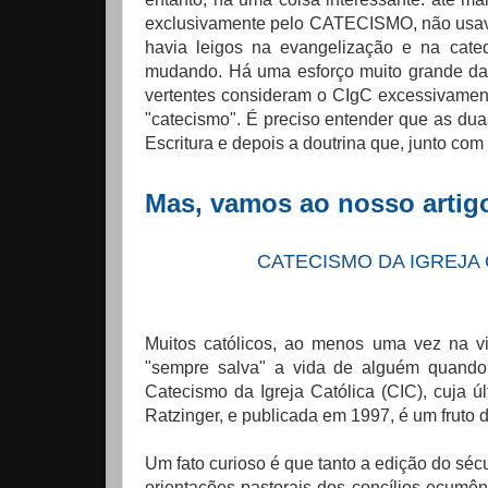
exclusivamente pelo CATECISMO, não usava
havia leigos na evangelização e na cate
mudando. Há uma esforço muito grande da 
vertentes consideram o CIgC excessivament
"catecismo". É preciso entender que as dua
Escritura e depois a doutrina que, junto com 
Mas, vamos ao nosso artigo
CATECISMO DA IGREJA 
Muitos católicos, ao menos uma vez na vi
"sempre salva" a vida de alguém quando 
Catecismo da Igreja Católica (CIC), cuja ú
Ratzinger, e publicada em 1997, é um fruto d
Um fato curioso é que tanto a edição do sécu
orientações pastorais dos concílios ecumên