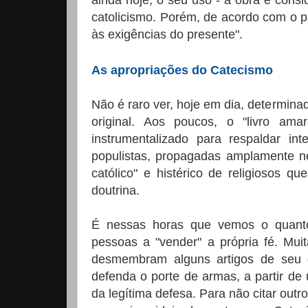
ainda hoje, o seu uso - a obra é consi
catolicismo. Porém, de acordo com o p
às exigências do presente".
As apropriações do Catecismo
Não é raro ver, hoje em dia, determin
original. Aos poucos, o "livro ama
instrumentalizado para respaldar int
populistas, propagadas amplamente no
católico" e histérico de religiosos q
doutrina.
É nessas horas que vemos o quanto
pessoas a "vender" a própria fé. Muit
desmembram alguns artigos de seu c
defenda o porte de armas, a partir de 
da legítima defesa. Para não citar out