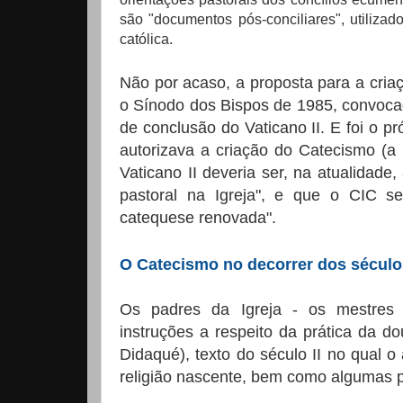
são "documentos pós-conciliares", utiliza
católica.
Não por acaso, a proposta para a cria
o Sínodo dos Bispos de 1985, convoca
de conclusão do Vaticano II. E foi o p
autorizava a criação do Catecismo (a 
Vaticano II deveria ser, na atualidade
pastoral na Igreja", e que o CIC s
catequese renovada".
O Catecismo no decorrer dos século
Os padres da Igreja - os mestres d
instruções a respeito da prática da d
Didaqué), texto do século II no qual 
religião nascente, bem como algumas pa