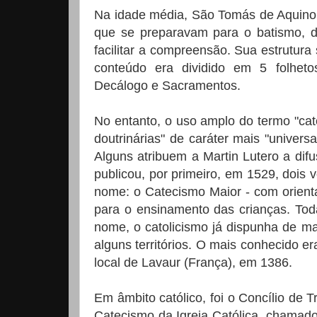
Na idade média, São Tomás de Aquino 
que se preparavam para o batismo, do
facilitar a compreensão. Sua estrutura
conteúdo era dividido em 5 folheto
Decálogo e Sacramentos.
No entanto, o uso amplo do termo "ca
doutrinárias" de caráter mais "univer
Alguns atribuem a Martin Lutero a dif
publicou, por primeiro, em 1529, dois v
nome: o Catecismo Maior - com orient
para o ensinamento das crianças. Todav
nome, o catolicismo já dispunha de ma
alguns territórios. O mais conhecido e
local de Lavaur (França), em 1386.
Em âmbito católico, foi o Concílio de 
Catecismo da Igreja Católica, chamad