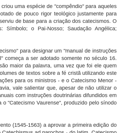
criou uma espécie de "compêndio" para aqueles
tado de pouco rigor teológico justamente para
 serviu de base para a criação dos catecismos. O
s: Símbolo; o Pai-Nosso; Saudação Angélica;
tecismo" para designar um "manual de instruções
sal" começa a ser adotado somente no século 16.
usão maior da palavra, uma vez que foi ele quem
olumes de textos sobre a fé cristã utilizando este
ações para os ministros - e o Catecismo Menor -
ia, vale salientar que, apesar de não utilizar o
nuais com instruções doutrinárias difundidos em
ra o "Catecismo Vaurense", produzido pelo sínodo
Trento (1545-1563) a aprovar a primeira edição do
o Catechismus ad parochos - do latim, Catecismo