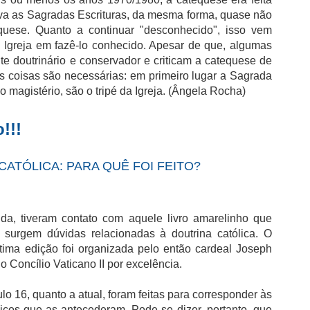
 as Sagradas Escrituras, da mesma forma, quase não
quese. Quanto a continuar "desconhecido", isso vem
Igreja em fazê-lo conhecido. Apesar de que, algumas
e doutrinário e conservador e criticam a catequese de
s coisas são necessárias: em primeiro lugar a Sagrada
o magistério, são o tripé da Igreja. (Ângela Rocha)
!!!
CATÓLICA: PARA QUÊ FOI FEITO?
da, tiveram contato com aquele livro amarelinho que
surgem dúvidas relacionadas à doutrina católica. O
ltima edição foi organizada pelo então cardeal Joseph
o Concílio Vaticano II por excelência.
lo 16, quanto a atual, foram feitas para corresponder às
icos que as antecederam. Pode-se dizer, portanto, que