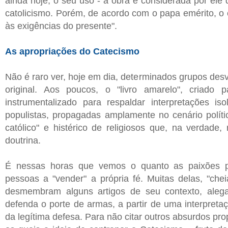
ainda hoje, o seu uso - a obra é considerada por ele 
catolicismo. Porém, de acordo com o papa emérito, o
às exigências do presente".
As apropriações do Catecismo
Não é raro ver, hoje em dia, determinados grupos de
original. Aos poucos, o "livro amarelo", criado 
instrumentalizado para respaldar interpretações is
populistas, propagadas amplamente no cenário polít
católico" e histérico de religiosos que, na verdade
doutrina.
É nessas horas que vemos o quanto as paixões pa
pessoas a "vender" a própria fé. Muitas delas, "chei
desmembram alguns artigos de seu contexto, alega
defenda o porte de armas, a partir de uma interpretaç
da legítima defesa. Para não citar outros absurdos pr