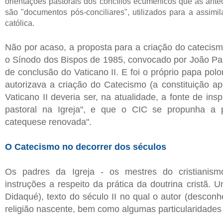
orientações pastorais dos concílios ecumênicos que as ante
são "documentos pós-conciliares", utilizados para a assimi
católica.
Não por acaso, a proposta para a criação do catecism
o Sínodo dos Bispos de 1985, convocado por João Pa
de conclusão do Vaticano II. E foi o próprio papa pol
autorizava a criação do Catecismo (a constituição ap
Vaticano II deveria ser, na atualidade, a fonte de in
pastoral na Igreja", e que o CIC se propunha a 
catequese renovada".
O Catecismo no decorrer dos séculos
Os padres da Igreja - os mestres do cristianismo
instruções a respeito da prática da doutrina cristã.
Didaqué), texto do século II no qual o autor (descon
religião nascente, bem como algumas particularidades 