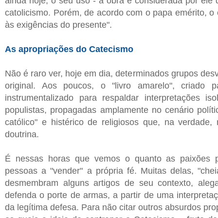
ainda hoje, o seu uso - a obra é considerada por ele 
catolicismo. Porém, de acordo com o papa emérito, o
às exigências do presente".
As apropriações do Catecismo
Não é raro ver, hoje em dia, determinados grupos de
original. Aos poucos, o "livro amarelo", criado 
instrumentalizado para respaldar interpretações is
populistas, propagadas amplamente no cenário polít
católico" e histérico de religiosos que, na verdade
doutrina.
É nessas horas que vemos o quanto as paixões pa
pessoas a "vender" a própria fé. Muitas delas, "chei
desmembram alguns artigos de seu contexto, alega
defenda o porte de armas, a partir de uma interpretaç
da legítima defesa. Para não citar outros absurdos pr