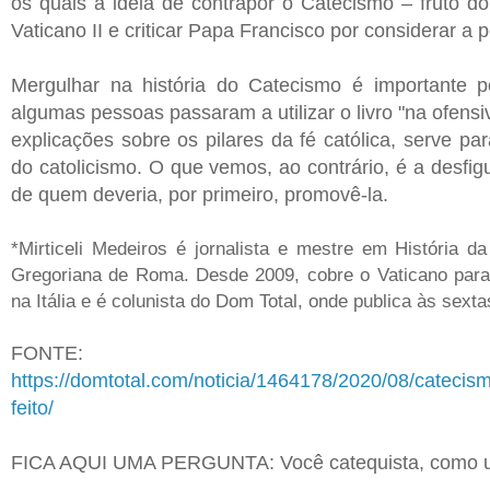
os quais a ideia de contrapor o Catecismo – fruto do 
Vaticano II e criticar Papa Francisco por considerar a 
Mergulhar na história do Catecismo é importante 
algumas pessoas passaram a utilizar o livro "na ofensi
explicações sobre os pilares da fé católica, serve p
do catolicismo. O que vemos, ao contrário, é a desfig
de quem deveria, por primeiro, promovê-la.
*Mirticeli Medeiros é jornalista e mestre em História da
Gregoriana de Roma. Desde 2009, cobre o Vaticano para
na Itália e é colunista do Dom Total, onde publica às sexta
FONTE:
https://domtotal.com/noticia/1464178/2020/08/catecismo
feito/
FICA AQUI UMA PERGUNTA: Você catequista, como u