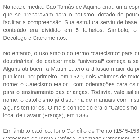
Na idade média, São Tomás de Aquino criou uma espé
que se preparavam para o batismo, dotado de pouco 
facilitar a compreensão. Sua estrutura serviu de base
conteúdo era dividido em 5 folhetos: Símbolo; o
Decálogo e Sacramentos.
No entanto, o uso amplo do termo "catecismo" para d
doutrinárias" de caráter mais "universal" começa a 
Alguns atribuem a Martin Lutero a difusão maior da 
publicou, por primeiro, em 1529, dois volumes de textos
nome: o Catecismo Maior - com orientações para os m
para o ensinamento das crianças. Todavia, vale salien
nome, o catolicismo já dispunha de manuais com inst
alguns territórios. O mais conhecido era o "Catecismo
local de Lavaur (França), em 1386.
Em âmbito católico, foi o Concílio de Trento (1545-15
Catecismo da Igreja Católica, chamado Catechismus a