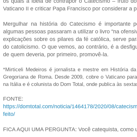
os quais a ideia de contrapor o Catecismo – fruto do 
Vaticano II e criticar Papa Francisco por considerar a 
Mergulhar na história do Catecismo é importante 
algumas pessoas passaram a utilizar o livro "na ofensi
explicações sobre os pilares da fé católica, serve p
do catolicismo. O que vemos, ao contrário, é a desfig
de quem deveria, por primeiro, promovê-la.
*Mirticeli Medeiros é jornalista e mestre em História da
Gregoriana de Roma. Desde 2009, cobre o Vaticano para
na Itália e é colunista do Dom Total, onde publica às sexta
FONTE:
https://domtotal.com/noticia/1464178/2020/08/catecismo
feito/
FICA AQUI UMA PERGUNTA: Você catequista, como u