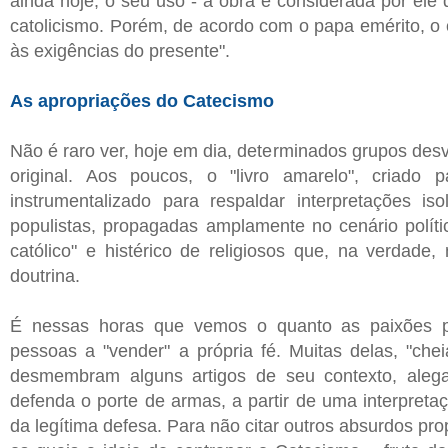
ainda hoje, o seu uso - a obra é considerada por ele 
catolicismo. Porém, de acordo com o papa emérito, o
às exigências do presente".
As apropriações do Catecismo
Não é raro ver, hoje em dia, determinados grupos de
original. Aos poucos, o "livro amarelo", criado 
instrumentalizado para respaldar interpretações is
populistas, propagadas amplamente no cenário polít
católico" e histérico de religiosos que, na verdade
doutrina.
É nessas horas que vemos o quanto as paixões pa
pessoas a "vender" a própria fé. Muitas delas, "chei
desmembram alguns artigos de seu contexto, alega
defenda o porte de armas, a partir de uma interpretaç
da legítima defesa. Para não citar outros absurdos pr