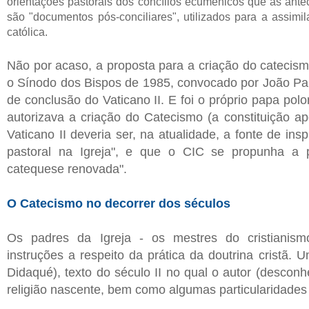
orientações pastorais dos concílios ecumênicos que as ante
são "documentos pós-conciliares", utilizados para a assimi
católica.
Não por acaso, a proposta para a criação do catecism
o Sínodo dos Bispos de 1985, convocado por João Pa
de conclusão do Vaticano II. E foi o próprio papa pol
autorizava a criação do Catecismo (a constituição ap
Vaticano II deveria ser, na atualidade, a fonte de in
pastoral na Igreja", e que o CIC se propunha a 
catequese renovada".
O Catecismo no decorrer dos séculos
Os padres da Igreja - os mestres do cristianismo
instruções a respeito da prática da doutrina cristã.
Didaqué), texto do século II no qual o autor (descon
religião nascente, bem como algumas particularidades 