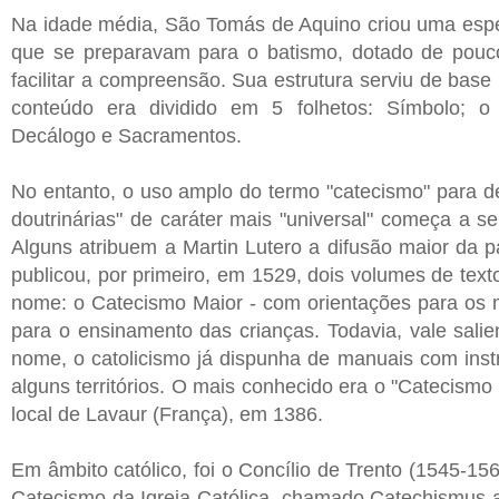
Na idade média, São Tomás de Aquino criou uma espé
que se preparavam para o batismo, dotado de pouco 
facilitar a compreensão. Sua estrutura serviu de base
conteúdo era dividido em 5 folhetos: Símbolo; o
Decálogo e Sacramentos.
No entanto, o uso amplo do termo "catecismo" para d
doutrinárias" de caráter mais "universal" começa a 
Alguns atribuem a Martin Lutero a difusão maior da 
publicou, por primeiro, em 1529, dois volumes de textos
nome: o Catecismo Maior - com orientações para os m
para o ensinamento das crianças. Todavia, vale salien
nome, o catolicismo já dispunha de manuais com inst
alguns territórios. O mais conhecido era o "Catecismo
local de Lavaur (França), em 1386.
Em âmbito católico, foi o Concílio de Trento (1545-15
Catecismo da Igreja Católica, chamado Catechismus a